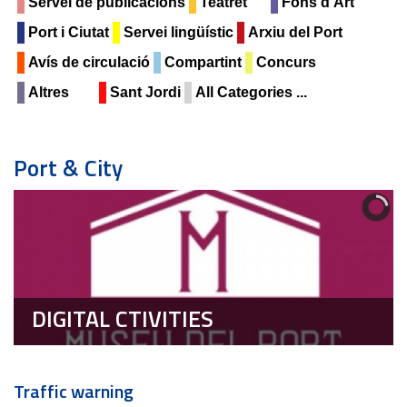
Servei de publicacions
Teatret
Fons d'Art
Port i Ciutat
Servei lingüístic
Arxiu del Port
Avís de circulació
Compartint
Concurs
Altres
Sant Jordi
All Categories ...
Port & City
DIGITAL CTIVITIES
Traffic warning