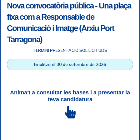
Nova convocatòria pública - Una plaça
fixa com a Responsable de
Comunicació i Imatge (Arxiu Port
Tarragona)
TERMINI PRESENTACIÓ SOL·LICITUDS
Accessibility
|
Legal note
|
+ info RGPD
|
Information of
Finalitza el 30 de setembre de 2026
telephone recordings
|
SGSI
|
Login
Tarragona Port Authority © All rights reserved |
Responsive
Web design
| HTML 5 | CSS 3 | WCAG 2 i WW3C
Anima't a consultar les bases i a presentar la
teva candidatura