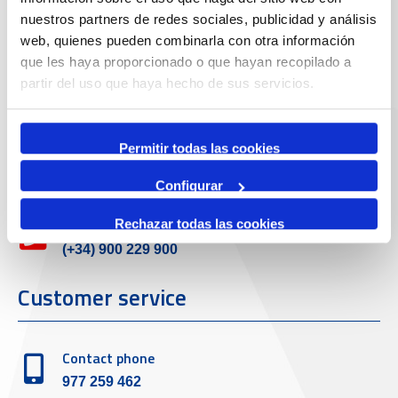
Contact
nuestros partners de redes sociales, publicidad y análisis
web, quienes pueden combinarla con otra información
que les haya proporcionado o que hayan recopilado a
Adreça
partir del uso que haya hecho de sus servicios.
Passeig de l'Escullera s/n, 43004 Tarragona
Permitir todas las cookies
Contact number
977 259 400
Configurar
Emergency
Rechazar todas las cookies
(+34) 900 229 900
Customer service
Contact phone
977 259 462