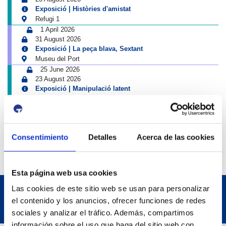
Exposició | Històries d'amistat
Refugi 1
1 April 2026
31 August 2026
Exposició | La peça blava, Sextant
Museu del Port
25 June 2026
23 August 2026
Exposició | Manipulació latent
Refugi 1
7 July 2026
7 October 2026
Inscripcions a PortAutors/es 2026
Consentimiento
Detalles
Acerca de las cookies
El Teatret
Esta página web usa cookies
Las cookies de este sitio web se usan para personalizar
el contenido y los anuncios, ofrecer funciones de redes
sociales y analizar el tráfico. Además, compartimos
información sobre el uso que haga del sitio web con