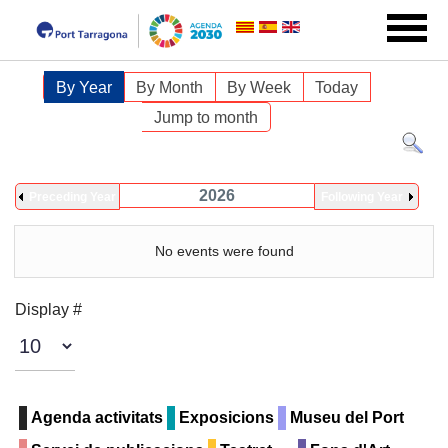
By Year
By Month
By Week
Today
Jump to month
2026
Preceding Year
Following Year
No events were found
Pagination List Limit
Display #
Agenda activitats
Exposicions
Museu del Port