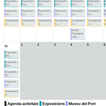
Exposició |
Exposició |
Exposició |
Exposició |
Exposició |
Exposició |
Fot ...
Fot ...
Fot ...
Fot ...
Fot ...
Fot ...
F
Exposició |
Exposició |
Exposició |
Exposició |
Exposició |
Exposició |
La ...
La ...
La ...
La ...
La ...
La ...
L
Inscripcions
Inscripcions
Inscripcions
Inscripcions
Inscripcions
Inscripcions
a ...
a ...
a ...
a ...
a ...
a ...
a
20:00
Passejada
| Del ...
1
2
3
4
5
6
31
Exposició |
Bie ...
Exposició |
Bos ...
Exposició |
El ...
Exposició |
La ...
Inscripcions
a ...
Agenda activitats
Exposicions
Museu del Port