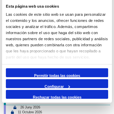
Esta página web usa cookies
Avís de circulació
Las cookies de este sitio web se usan para personalizar
12 Agost 2026
el contenido y los anuncios, ofrecer funciones de redes
13 Agost 2026
sociales y analizar el tráfico. Además, compartimos
16:00
01:00
-
Tancament accés Km 0| Eclipsi solar
información sobre el uso que haga del sitio web con
Km 0
nuestros partners de redes sociales, publicidad y análisis
Propers esdeveniments Port i Ciutat
web, quienes pueden combinarla con otra información
que les haya proporcionado o que hayan recopilado a
4 Juliol 2026
partir del uso que haya hecho de sus servicios.
13 Setembre 2026
Exposició | Biennal d'Art contemporani gastronòmic de
Cambrils
Tinglado 2
Permitir todas las cookies
10 Juliol 2026
Configurar
23 Agost 2026
Exposició | Boscos. Cartografies del temps i del gest
Rechazar todas las cookies
Refugi 1
26 Juny 2026
11 Octubre 2026