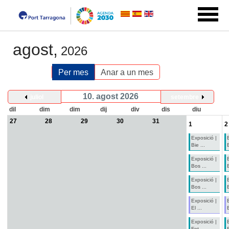
agost,
2026
Per mes
Anar a un mes
10. agost 2026
juliol
setembre
dil
dim
dim
dij
div
dis
diu
27
28
29
30
31
1
2
Exposició |
Bie ...
B
Exposició |
Bos ...
Exposició |
Bos ...
Exposició |
El ...
E
Exposició |
Fot ...
F