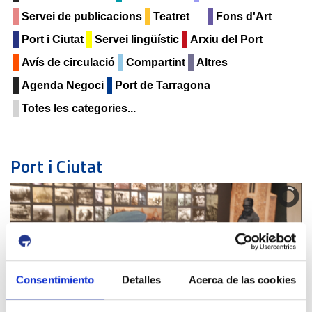
Servei de publicacions
Teatret
Fons d'Art
Port i Ciutat
Servei lingüístic
Arxiu del Port
Avís de circulació
Compartint
Altres
Agenda Negoci
Port de Tarragona
Totes les categories...
Port i Ciutat
EL SERRALLO AHIR I AVUI
Consentimiento
Detalles
Acerca de las cookies