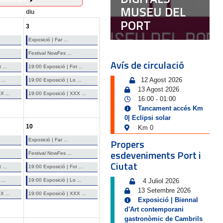
setembre
MUSEU DEL
diu
PORT
3
Exposició | Far ...
Festival NowFes ...
Avís de circulació
 ...
19:00 Exposició | Fot ...
12 Agost 2026
...
19:00 Exposició | Lo ...
13 Agost 2026
X ...
19:00 Exposició | XXX ...
16:00
01:00
-
Tancament accés Km
0| Eclipsi solar
10
Km 0
Propers
Exposició | Far ...
esdeveniments Port i
Festival NowFes ...
Ciutat
 ...
19:00 Exposició | Fot ...
...
19:00 Exposició | Lo ...
4 Juliol 2026
13 Setembre 2026
X ...
19:00 Exposició | XXX ...
Exposició | Biennal
d'Art contemporani
gastronòmic de Cambrils