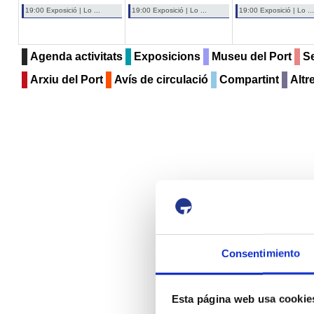
19:00 Exposició | Lo ...
19:00 Exposició | Lo ...
19:00 Exposició | Lo ...
Agenda activitats
Exposicions
Museu del Port
Se
Arxiu del Port
Avís de circulació
Compartint
Altr
Consentimiento
Esta página web usa cookie