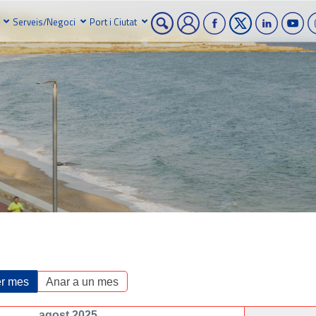
Serveis/Negoci
Port i Ciutat
r mes
Anar a un mes
agost 2025