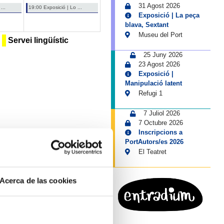
31 Agost 2026
...
19:00 Exposició | Lo ...
Exposició | La peça
blava, Sextant
Museu del Port
Servei lingüístic
25 Juny 2026
23 Agost 2026
Exposició |
Manipulació latent
Refugi 1
7 Juliol 2026
7 Octubre 2026
Inscripcions a
PortAutors/es 2026
El Teatret
Acerca de las cookies