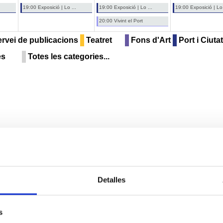
19:00 Exposició | Lo ...
19:00 Exposició | Lo ...
19:00 Exposició | Lo 
20:00 Vivint el Port
rvei de publicacions
Teatret
Fons d'Art
Port i Ciutat
es
Totes les categories...
Detalles
s