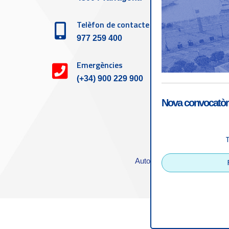
Telèfon de contacte
977 259 400
Emergències
(+34) 900 229 900
Nova convocatòri
Accessibilitat
|
Nota
Autoritat Portuària de Tarra