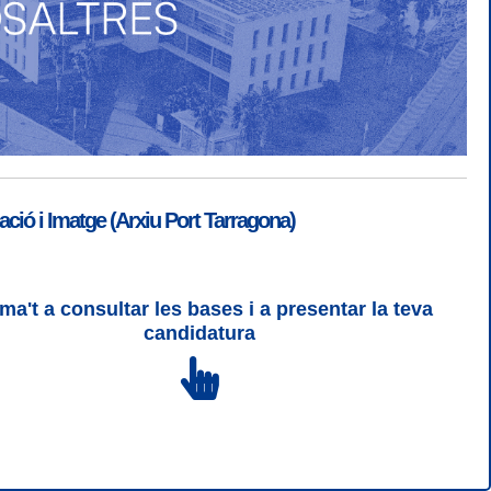
ió i Imatge (Arxiu Port Tarragona)
ma't a consultar les bases i a presentar la teva
ogin
|
Desconnectar
candidatura
 | CSS 3 | WCAG 2 i WW3C