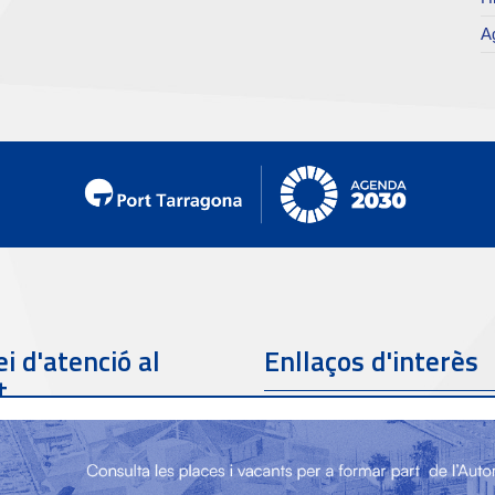
Ag
i d'atenció al
Enllaços d'interès
t
Telèfon de contacte