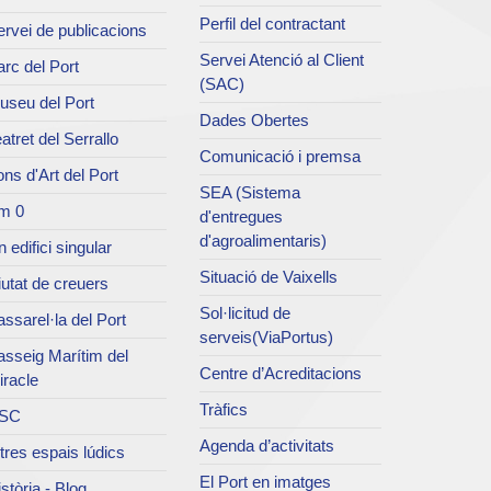
Perfil del contractant
rvei de publicacions
Servei Atenció al Client
rc del Port
(SAC)
useu del Port
Dades Obertes
atret del Serrallo
Comunicació i premsa
ns d'Art del Port
SEA (Sistema
m 0
d'entregues
d'agroalimentaris)
 edifici singular
Situació de Vaixells
utat de creuers
Sol·licitud de
ssarel·la del Port
serveis(ViaPortus)
asseig Marítim del
Centre d’Acreditacions
iracle
Tràfics
SC
Agenda d’activitats
tres espais lúdics
El Port en imatges
stòria - Blog