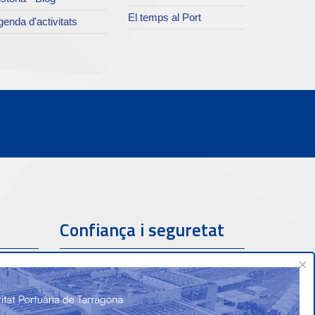
El temps al Port
enda d'activitats
Confiança i seguretat
×