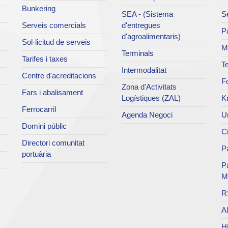
Bunkering
SEA - (Sistema
Se
Serveis comercials
d'entregues
Pa
d'agroalimentaris)
Sol·licitud de serveis
M
Terminals
Tarifes i taxes
Te
Intermodalitat
Centre d'acreditacions
Fo
Zona d'Activitats
Fars i abalisament
Logístiques (ZAL)
K
Ferrocarril
Agenda Negoci
Un
Domini públic
Ci
Directori comunitat
Pa
portuària
P
M
R
Al
Hi