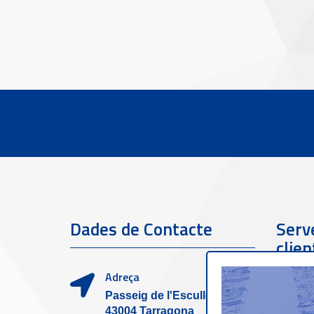
Dades de Contacte
Serve
clien
Adreça
Passeig de l'Escullera s/n,
43004 Tarragona