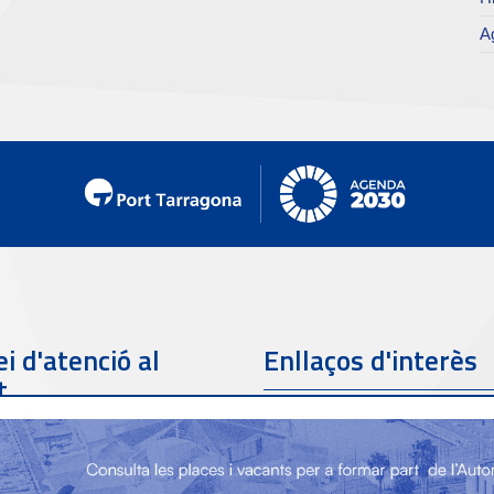
Ag
i d'atenció al
Enllaços d'interès
t
Telèfon de contacte