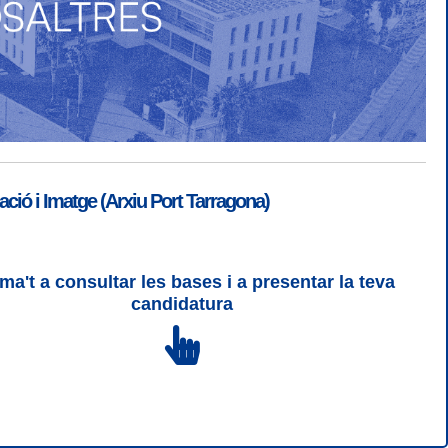
ió i Imatge (Arxiu Port Tarragona)
ma't a consultar les bases i a presentar la teva
ogin
|
Desconnectar
candidatura
 | CSS 3 | WCAG 2 i WW3C