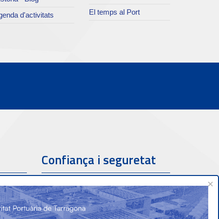
El temps al Port
enda d'activitats
Confiança i seguretat
×