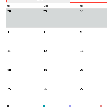
juliol
dil
dim
dim
28
29
30
4
5
6
11
12
13
18
19
20
25
26
27