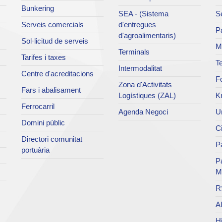
Bunkering
SEA - (Sistema
Se
Serveis comercials
d'entregues
Pa
d'agroalimentaris)
Sol·licitud de serveis
M
Terminals
Tarifes i taxes
Te
Intermodalitat
Centre d'acreditacions
Fo
Zona d'Activitats
Fars i abalisament
Logístiques (ZAL)
K
Ferrocarril
Agenda Negoci
Un
Domini públic
Ci
Directori comunitat
Pa
portuària
P
M
R
Al
Hi