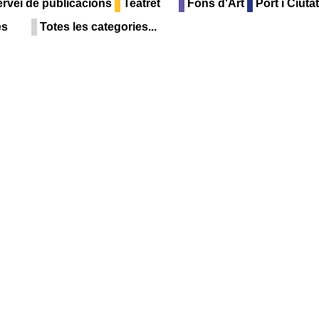
rvei de publicacions
Teatret
Fons d'Art
Port i Ciutat
es
Totes les categories...