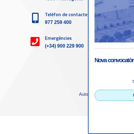
Telèfon de contacte
977 259 400
Emergències
(+34) 900 229 900
Nova convocatòri
Accessibilitat
|
Nota
Autoritat Portuària de Tarra