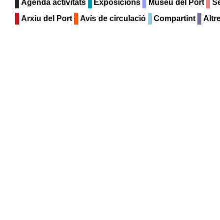
Agenda activitats
Exposicions
Museu del Port
Se
Arxiu del Port
Avís de circulació
Compartint
Altr