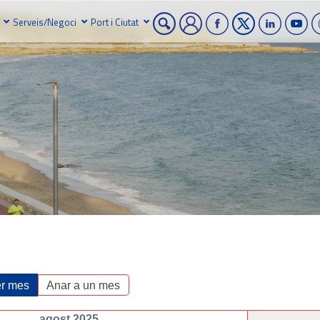
Serveis/Negoci
Port i Ciutat
r mes
Anar a un mes
agost 2025