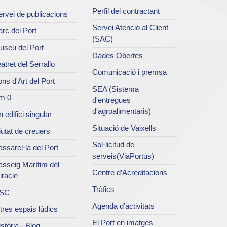
Perfil del contractant
rvei de publicacions
Servei Atenció al Client
rc del Port
(SAC)
useu del Port
Dades Obertes
atret del Serrallo
Comunicació i premsa
ns d'Art del Port
SEA (Sistema
m 0
d'entregues
d'agroalimentaris)
 edifici singular
Situació de Vaixells
utat de creuers
Sol·licitud de
ssarel·la del Port
serveis(ViaPortus)
asseig Marítim del
Centre d’Acreditacions
iracle
Tràfics
SC
Agenda d’activitats
tres espais lúdics
El Port en imatges
stòria - Blog