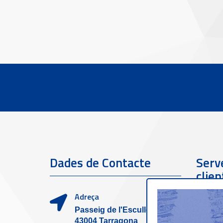
Dades de Contacte
Serve
clien
Adreça
Passeig de l'Escullera s/n,
43004 Tarragona