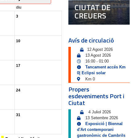
setembre
CIUTAT DE
diu
CREUERS
3
Avís de circulació
10
12 Agost 2026
13 Agost 2026
16:00
01:00
-
17
Tancament accés Km
0| Eclipsi solar
Km 0
Propers
24
esdeveniments Port i
Ciutat
4 Juliol 2026
31
13 Setembre 2026
Exposició | Biennal
d'Art contemporani
gastronòmic de Cambrils