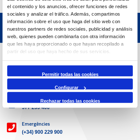
el contenido y los anuncios, ofrecer funciones de redes
sociales y analizar el tráfico. Además, compartimos
información sobre el uso que haga del sitio web con
nuestros partners de redes sociales, publicidad y análisis
web, quienes pueden combinarla con otra información
que les haya proporcionado o que hayan recopilado a
Dades de Contacte
partir del uso que haya hecho de sus servicios.
Adreça
Permitir todas las cookies
Passeig de l'Escullera s/n, 43004 Tarragona
Configurar
Telèfon de contacte
Rechazar todas las cookies
977 259 400
Emergències
(+34) 900 229 900