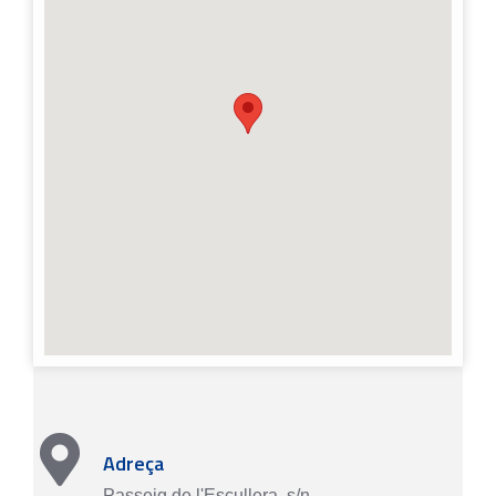
Tarragona
Adreça
Passeig de l'Escullera, s/n