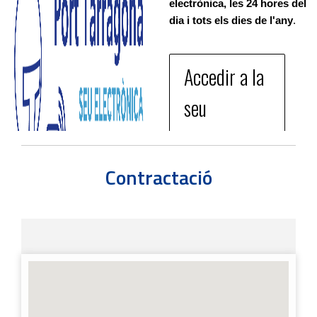
electrònica, les 24 hores del
dia i tots els dies de l'any
.
Accedir a la
seu
electronica
del Port
Contractació
Tarragona
Model
instància
general Port