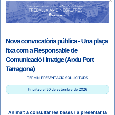
×
Nova convocatòria pública - Una plaça
fixa com a Responsable de
Comunicació i Imatge (Arxiu Port
Tarragona)
TERMINI PRESENTACIÓ SOL·LICITUDS
Accessibilitat
|
Nota legal
|
Info RGPD
|
Informació de
Finalitza el 30 de setembre de 2026
gravació telefònica
|
SGSI
|
Login
|
Desconnectar
Autoritat Portuària de Tarragona © Tots els drets reservats |
Disseny Web Responsive
| HTML 5 | CSS 3 | WCAG 2 i WW3C
Anima't a consultar les bases i a presentar la