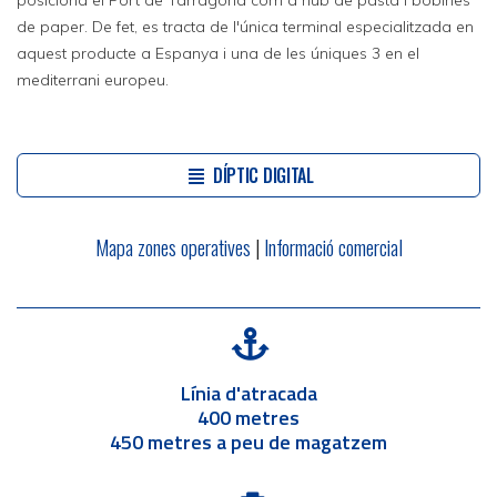
posiciona el Port de Tarragona com a hub de pasta i bobines
de paper. De fet, es tracta de l'única terminal especialitzada en
aquest producte a Espanya i una de les úniques 3 en el
mediterrani europeu.
DÍPTIC DIGITAL
Mapa zones operatives
|
Informació comercial
Línia d'atracada
400 metres
450 metres a peu de magatzem