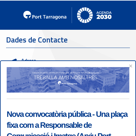
Dades de Contacte
Adreça
×
Passeig de l'Escullera s/n, 43004 Tarragona
Telèfon de contacte
977 259 400
Emergències
Nova convocatòria pública - Una plaça
(+34) 900 229 900
fixa com a Responsable de
Servei d'atenció al client