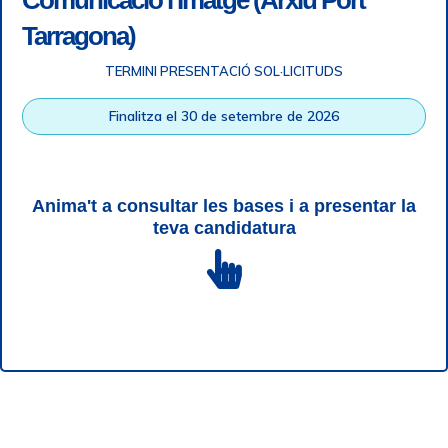
Comunicació i Imatge (Arxiu Port
Tarragona)
Telèfon de contacte
TERMINI PRESENTACIÓ SOL·LICITUDS
977 259 462
Finalitza el 30 de setembre de 2026
Email de contacte
sac@porttarragona.cat
Anima't a consultar les bases i a presentar la
Informació SAC
teva candidatura
Accès a SAC ( Servei d'atenció al client )
Enllaços d'interès