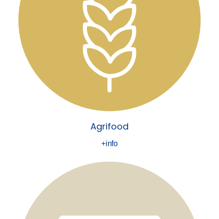
Agrifood
+info