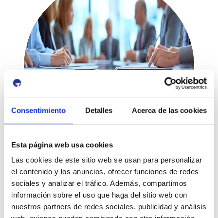
Consentimiento
Detalles
Acerca de las cookies
Esta página web usa cookies
Las cookies de este sitio web se usan para personalizar
Commercial and Business Development Office
el contenido y los anuncios, ofrecer funciones de redes
Leticia Morales | Pau Morales
sociales y analizar el tráfico. Además, compartimos
información sobre el uso que haga del sitio web con
generalcargo@porttarragona.cat | intermodal@porttarragona.cat
nuestros partners de redes sociales, publicidad y análisis
+34 977 259 400 | Ext. 1339