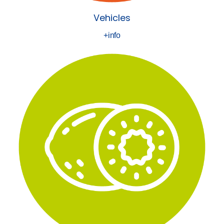
Vehicles
+info