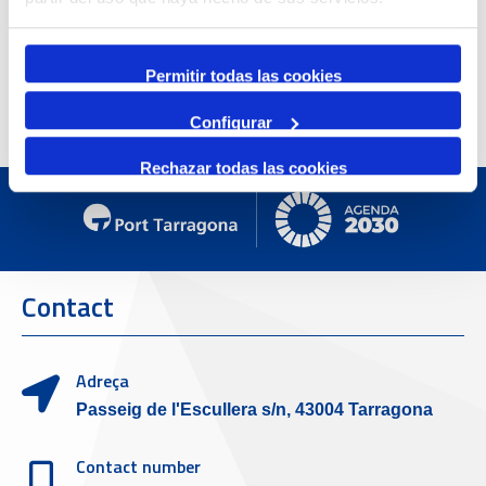
Refugi 1
7 July 2026
7 October 2026
Inscripcions a PortAutors/es 2026
Permitir todas las cookies
El Teatret
Configurar
Rechazar todas las cookies
Contact
Adreça
Passeig de l'Escullera s/n, 43004 Tarragona
Contact number