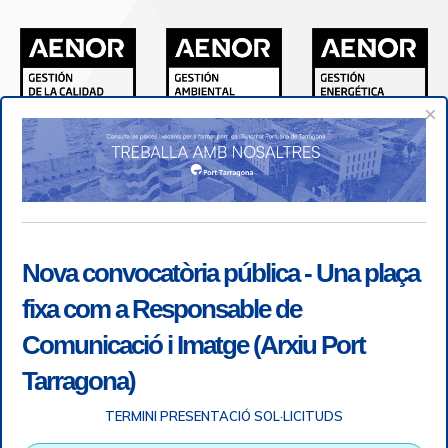
×
Nova convocatòria pública - Una plaça
fixa com a Responsable de
Comunicació i Imatge (Arxiu Port
Tarragona)
TERMINI PRESENTACIÓ SOL·LICITUDS