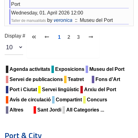
Port
Wednesday, 01. April 2026 12:00
by
veronica
:: Museu del Port
Taller de manualitats
Pagination List Limit
Display #
1
2
3
Agenda activitats
Exposicions
Museu del Port
Servei de publicacions
Teatret
Fons d'Art
Port i Ciutat
Servei lingüístic
Arxiu del Port
Avís de circulació
Compartint
Concurs
Altres
Sant Jordi
All Categories ...
Port & City