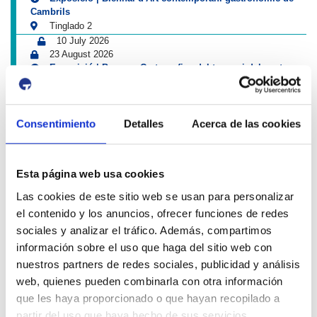
Cambrils
Tinglado 2
10 July 2026
23 August 2026
Exposició | Boscos. Cartografies del temps i del gest
Refugi 1
26 June 2026
11 October 2026
Consentimiento
Detalles
Acerca de las cookies
Exposició | El concurs de mestres romescaires en
imatges
Museu del Port
25 June 2026
Esta página web usa cookies
23 August 2026
Exposició | Històries d'amistat
Las cookies de este sitio web se usan para personalizar
Refugi 1
el contenido y los anuncios, ofrecer funciones de redes
1 April 2026
sociales y analizar el tráfico. Además, compartimos
31 August 2026
información sobre el uso que haga del sitio web con
Exposició | La peça blava, Sextant
Museu del Port
nuestros partners de redes sociales, publicidad y análisis
25 June 2026
web, quienes pueden combinarla con otra información
23 August 2026
que les haya proporcionado o que hayan recopilado a
Exposició | Manipulació latent
partir del uso que haya hecho de sus servicios.