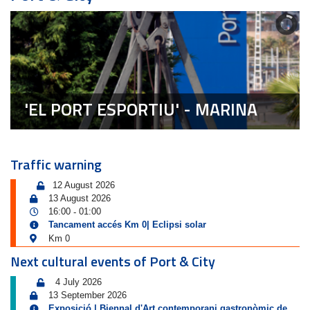
'EL PORT ESPORTIU' - MARINA
Traffic warning
12 August 2026
13 August 2026
16:00
01:00
-
Tancament accés Km 0| Eclipsi solar
Km 0
Next cultural events of Port & City
4 July 2026
13 September 2026
Exposició | Biennal d'Art contemporani gastronòmic de