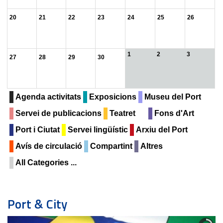
20
21
22
23
24
25
26
1
2
3
27
28
29
30
Agenda activitats
Exposicions
Museu del Port
Servei de publicacions
Teatret
Fons d'Art
Port i Ciutat
Servei lingüístic
Arxiu del Port
Avís de circulació
Compartint
Altres
All Categories ...
Port & City