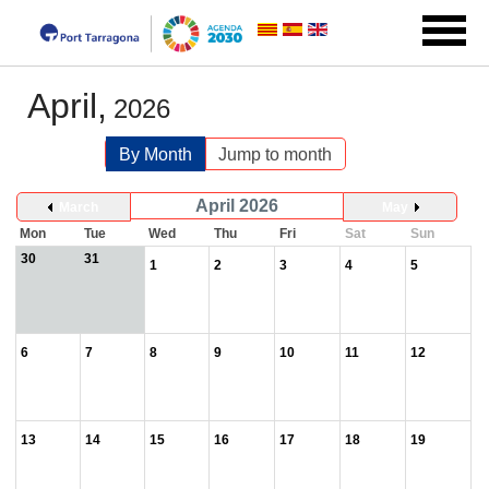
April,
2026
By Month
Jump to month
April 2026
March
May
Mon
Tue
Wed
Thu
Fri
Sat
Sun
30
31
1
2
3
4
5
6
7
8
9
10
11
12
13
14
15
16
17
18
19