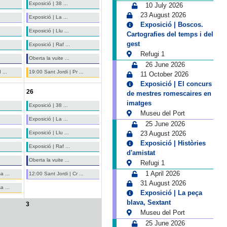
Exposició | 38 ...
10 July 2026
23 August 2026
Exposició | La ...
Exposició | Boscos.
Exposició | Llu ...
Cartografies del temps i del
gest
Exposició | Raf ...
Refugi 1
Oberta la vuite ...
26 June 2026
 ...
19:00 Sant Jordi | Pr ...
11 October 2026
Exposició | El concurs
26
de mestres romescaires en
imatges
Exposició | 38 ...
Museu del Port
Exposició | La ...
25 June 2026
Exposició | Llu ...
23 August 2026
Exposició | Històries
Exposició | Raf ...
d'amistat
Oberta la vuite ...
Refugi 1
1 April 2026
a ...
12:00 Sant Jordi | Cr ...
31 August 2026
a ...
Exposició | La peça
blava, Sextant
3
Museu del Port
25 June 2026