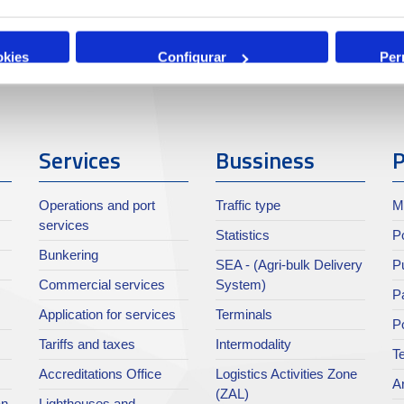
okies
Configurar
Per
Services
Bussiness
P
Operations and port
Traffic type
M
services
Statistics
Po
Bunkering
SEA - (Agri-bulk Delivery
Pu
Commercial services
System)
Pa
Application for services
Terminals
P
Tariffs and taxes
Intermodality
Te
Accreditations Office
Logistics Activities Zone
Ar
(ZAL)
an
Lighthouses and