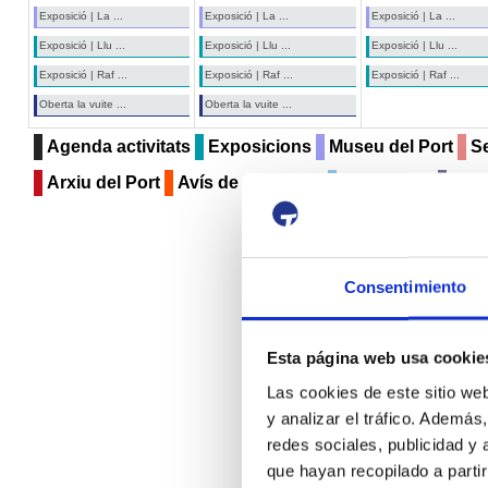
Exposició | La ...
Exposició | La ...
Exposició | La ...
Exposició | Llu ...
Exposició | Llu ...
Exposició | Llu ...
Exposició | Raf ...
Exposició | Raf ...
Exposició | Raf ...
Oberta la vuite ...
Oberta la vuite ...
Agenda activitats
Exposicions
Museu del Port
Se
Arxiu del Port
Avís de circulació
Compartint
Altr
Consentimiento
Esta página web usa cookie
Las cookies de este sitio we
y analizar el tráfico. Ademá
redes sociales, publicidad y
que hayan recopilado a parti