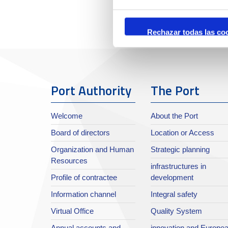
Rechazar todas las co
Port Authority
The Port
Welcome
About the Port
Board of directors
Location or Access
Organization and Human
Strategic planning
Resources
infrastructures in
Profile of contractee
development
Information channel
Integral safety
Virtual Office
Quality System
Annual accounts and
innovation and Europe