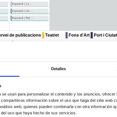
Exposició | La ...
Exposició | Llu ...
Exposició | Raf ...
rvei de publicacions
Teatret
Fons d'Art
Port i Ciutat
es
All Categories ...
Detalles
s
b se usan para personalizar el contenido y los anuncios, ofrecer
s, compartimos información sobre el uso que haga del sitio web 
 análisis web, quienes pueden combinarla con otra información q
r del uso que haya hecho de sus servicios.