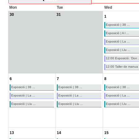
March
Mon
Tue
Wed
30
31
1
Exposició | 38 ...
Exposició | A l ...
Exposició | La ...
Exposició | Llu ...
12:00 Exposició: 'Don .
12:00 Taller de manua .
6
7
8
Exposició | 38 ...
Exposició | 38 ...
Exposició | 38 ...
Exposició | La ...
Exposició | La ...
Exposició | La ...
Exposició | Llu ...
Exposició | Llu ...
Exposició | Llu ...
13
14
15