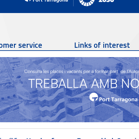
omer service
Links of interest
Contact phone
977 259 462
Contact email
sac@porttarragona.cat
Partners
SAC Information
Access to SAC (Customer
Service)