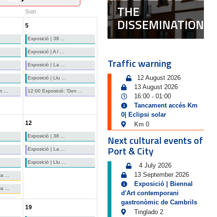
May
THE
Sun
DISSEMINATION
5
Exposició | 38 ...
Exposició | A l ...
Traffic warning
Exposició | La ...
12 August 2026
Exposició | Llu ...
13 August 2026
 ...
12:00 Exposició: 'Don ...
16:00
01:00
-
Tancament accés Km
0| Eclipsi solar
12
Km 0
Next cultural events of
Exposició | 38 ...
Port & City
Exposició | La ...
Exposició | Llu ...
4 July 2026
13 September 2026
a ...
Exposició | Biennal
a ...
d'Art contemporani
gastronòmic de Cambrils
19
Tinglado 2