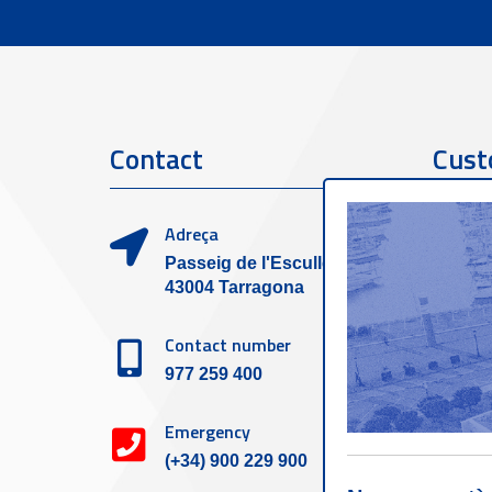
Contact
Cust
Adreça
Passeig de l'Escullera s/n,
43004 Tarragona
Contact number
977 259 400
Emergency
(+34) 900 229 900