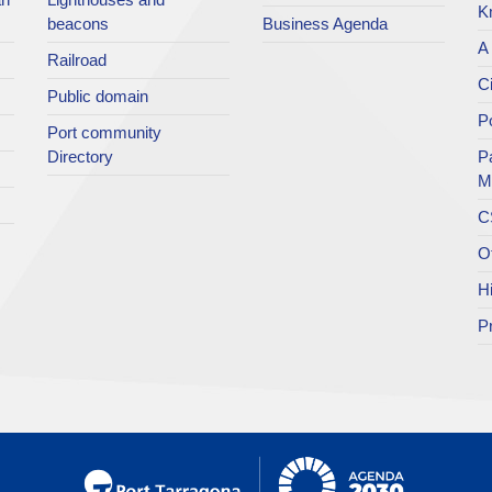
K
beacons
Business Agenda
A 
Railroad
Ci
Public domain
Po
Port community
Directory
P
M
C
O
H
P