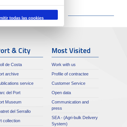
mitir todas las cookies
ort & City
Most Visited
oll de Costa
Work with us
rt archive
Profile of contractee
blications service
Customer Service
rc del Port
Open data
ort Museum
Communication and
press
atret del Serrallo
SEA - (Agri-bulk Delivery
t collection
System)