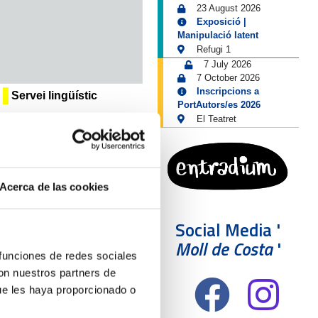
23 August 2026
Exposició |
Manipulació latent
Refugi 1
7 July 2026
7 October 2026
Inscripcions a
Servei lingüístic
PortAutors/es 2026
El Teatret
Acerca de las cookies
Social Media '
Moll de Costa
'
 funciones de redes sociales
con nuestros partners de
ue les haya proporcionado o