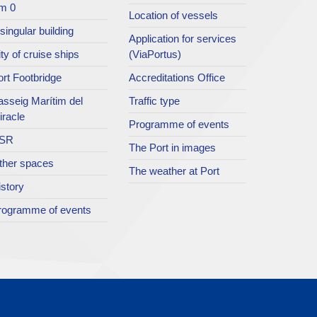
m 0
Location of vessels
singular building
Application for services
ty of cruise ships
(ViaPortus)
rt Footbridge
Accreditations Office
asseig Marítim del
Traffic type
iracle
Programme of events
SR
The Port in images
ther spaces
The weather at Port
istory
rogramme of events