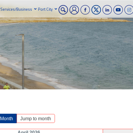
Services/Business
Port City
 Month
Jump to month
April 2026