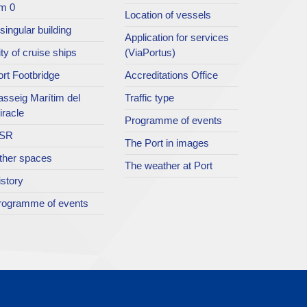
m 0
Location of vessels
singular building
Application for services
ty of cruise ships
(ViaPortus)
rt Footbridge
Accreditations Office
asseig Marítim del
Traffic type
iracle
Programme of events
SR
The Port in images
ther spaces
The weather at Port
istory
rogramme of events