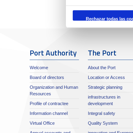
Rechazar todas las co
Port Authority
The Port
Welcome
About the Port
Board of directors
Location or Access
Organization and Human
Strategic planning
Resources
infrastructures in
Profile of contractee
development
Information channel
Integral safety
Virtual Office
Quality System
Annual accounts and
innovation and Europe