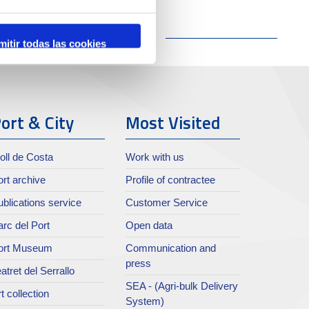
mitir todas las cookies
ort & City
Most Visited
oll de Costa
Work with us
rt archive
Profile of contractee
blications service
Customer Service
rc del Port
Open data
ort Museum
Communication and
press
atret del Serrallo
SEA - (Agri-bulk Delivery
t collection
System)