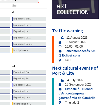
September
ART
Sun
COLLECTION
4
Exposició | Ent ...
Exposició | Fot ...
Traffic warning
Exposició | La ...
12 August 2026
Exposició | La ...
13 August 2026
Exposició | Les ...
16:00
01:00
-
Inscripcions a ...
Tancament accés Km
0| Eclipsi solar
Km 0
11
Next cultural events of
Port & City
Exposició | Ent ...
Exposició | Fot ...
4 July 2026
13 September 2026
Exposició | La ...
Exposició | Biennal
Exposició | La ...
d'Art contemporani
Exposició | Les ...
gastronòmic de Cambrils
Tinglado 2
Inscripcions a ...