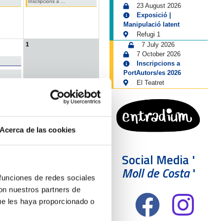
Inscripcions a ...
23 August 2026
Exposició |
Manipulació latent
Refugi 1
1
7 July 2026
7 October 2026
Inscripcions a
PortAutors/es 2026
El Teatret
Acerca de las cookies
Servei lingüístic
Social Media '
Moll de Costa
'
 funciones de redes sociales
con nuestros partners de
ue les haya proporcionado o