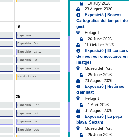
10 July 2026
23 August 2026
Exposició | Boscos.
Cartografies del temps i del
gest
18
Refugi 1
Exposició | Ent ...
26 June 2026
Exposició | Fot ...
11 October 2026
Exposició | El concurs
Exposició | La ...
de mestres romescaires en
Exposició | La ...
imatges
Museu del Port
Exposició | Les ...
25 June 2026
Inscripcions a ...
23 August 2026
Exposició | Històries
d'amistat
25
Refugi 1
1 April 2026
Exposició | Ent ...
31 August 2026
Exposició | Fot ...
Exposició | La peça
Exposició | La ...
blava, Sextant
Museu del Port
Exposició | Les ...
25 June 2026