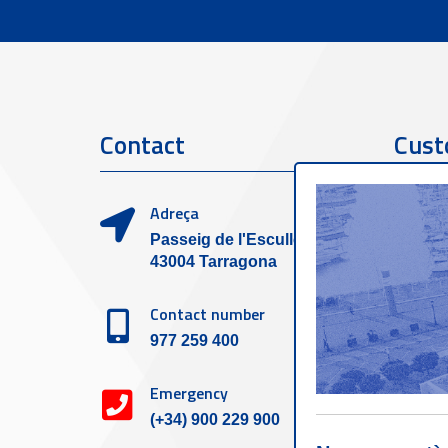
Contact
Cust
Adreça
Passeig de l'Escullera s/n,
43004 Tarragona
Contact number
977 259 400
Emergency
(+34) 900 229 900