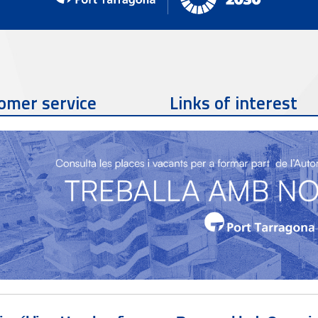
omer service
Links of interest
Contact phone
977 259 462
Contact email
sac@porttarragona.cat
Partners
SAC Information
Access to SAC (Customer
Service)