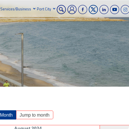
Services/Business
Port City
 Month
Jump to month
August 2024