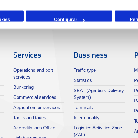
okies
Configurar
Per
Services
Bussiness
P
Operations and port
Traffic type
M
services
Statistics
Po
Bunkering
SEA - (Agri-bulk Delivery
Pu
Commercial services
System)
Pa
Application for services
Terminals
P
Tariffs and taxes
Intermodality
Te
Accreditations Office
Logistics Activities Zone
Ar
(ZAL)
an
Lighthouses and