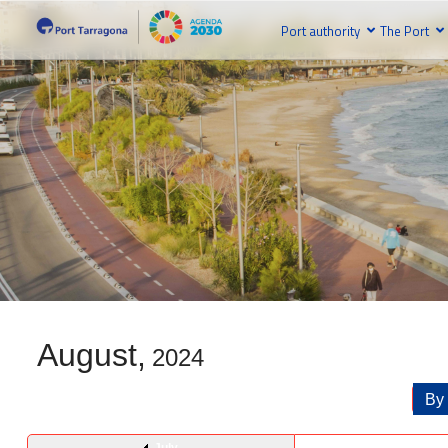
Port authority
The Port
August,
2024
By