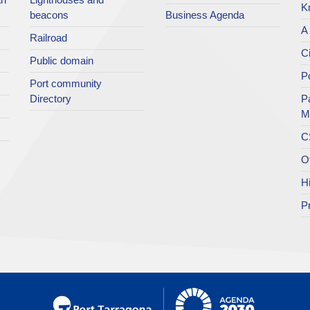
K
beacons
Business Agenda
A 
Railroad
Ci
Public domain
Po
Port community
Directory
P
M
C
O
H
P