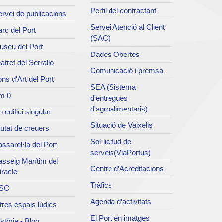
Perfil del contractant
rvei de publicacions
Servei Atenció al Client
rc del Port
(SAC)
useu del Port
Dades Obertes
atret del Serrallo
Comunicació i premsa
ns d'Art del Port
SEA (Sistema
m 0
d'entregues
d'agroalimentaris)
 edifici singular
Situació de Vaixells
utat de creuers
Sol·licitud de
ssarel·la del Port
serveis(ViaPortus)
asseig Marítim del
Centre d’Acreditacions
iracle
Tràfics
SC
Agenda d’activitats
tres espais lúdics
El Port en imatges
stòria - Blog