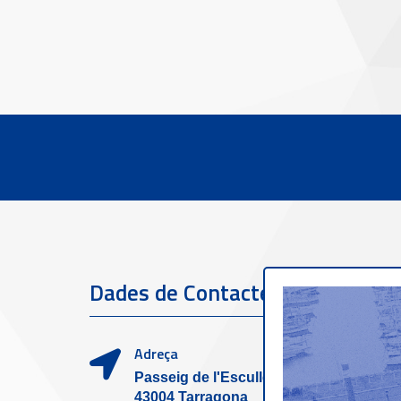
Dades de Contacte
Serve
clien
Adreça
Passeig de l'Escullera s/n,
43004 Tarragona