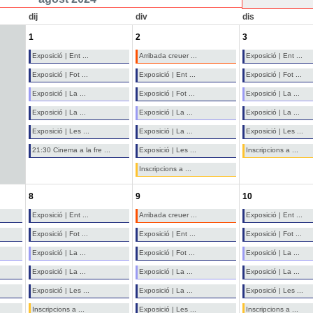
dij
div
dis
1
2
3
Exposició | Ent ...
Arribada creuer ...
Exposició | Ent ...
Exposició | Fot ...
Exposició | Ent ...
Exposició | Fot ...
Exposició | La ...
Exposició | Fot ...
Exposició | La ...
Exposició | La ...
Exposició | La ...
Exposició | La ...
Exposició | Les ...
Exposició | La ...
Exposició | Les ...
21:30 Cinema a la fre ...
Exposició | Les ...
Inscripcions a ...
Inscripcions a ...
8
9
10
Exposició | Ent ...
Arribada creuer ...
Exposició | Ent ...
Exposició | Fot ...
Exposició | Ent ...
Exposició | Fot ...
Exposició | La ...
Exposició | Fot ...
Exposició | La ...
Exposició | La ...
Exposició | La ...
Exposició | La ...
Exposició | Les ...
Exposició | La ...
Exposició | Les ...
Inscripcions a ...
Exposició | Les ...
Inscripcions a ...