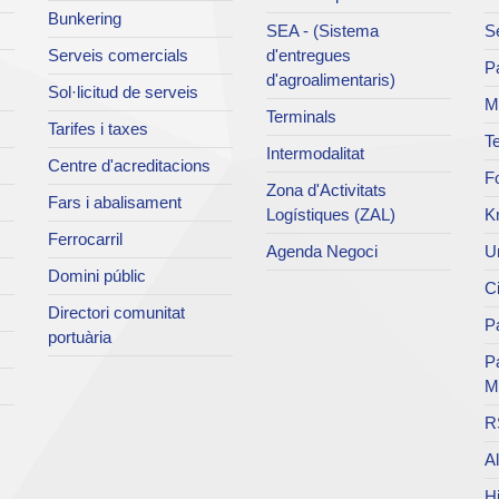
Bunkering
SEA - (Sistema
Se
Serveis comercials
d'entregues
Pa
d'agroalimentaris)
Sol·licitud de serveis
M
Terminals
Tarifes i taxes
Te
Intermodalitat
Centre d'acreditacions
Fo
Zona d'Activitats
Fars i abalisament
Logístiques (ZAL)
K
Ferrocarril
Agenda Negoci
Un
Domini públic
Ci
Directori comunitat
Pa
portuària
P
M
R
Al
Hi