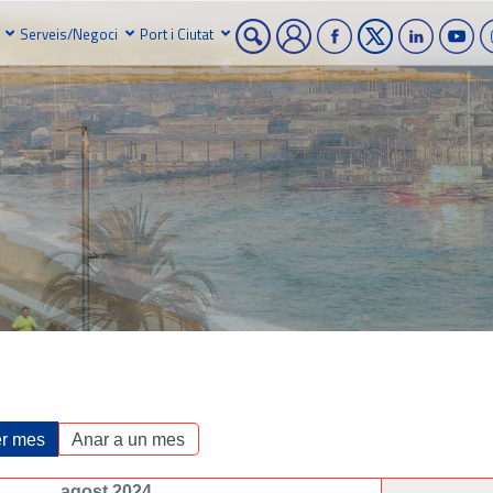
Serveis/Negoci
Port i Ciutat
r mes
Anar a un mes
agost 2024