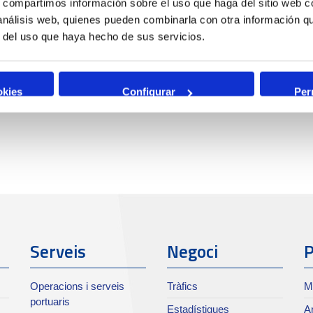
s, compartimos información sobre el uso que haga del sitio web 
 análisis web, quienes pueden combinarla con otra información q
r del uso que haya hecho de sus servicios.
okies
Configurar
Per
Serveis
Negoci
P
Operacions i serveis
Tràfics
M
portuaris
Estadístiques
Ar