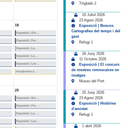
Tinglado 2
10 Juliol 2026
23 Agost 2026
18
Exposició | Boscos.
Cartografies del temps i del
Exposició | Ent ...
gest
Exposició | Fot ...
Refugi 1
Exposició | La ...
26 Juny 2026
Exposició | La ...
11 Octubre 2026
Exposició | Les ...
Exposició | El concurs
de mestres romescaires en
Inscripcions a ...
imatges
Museu del Port
25
25 Juny 2026
23 Agost 2026
Exposició | Ent ...
Exposició | Històries
Exposició | Fot ...
d'amistat
Exposició | La ...
Refugi 1
Exposició | Les ...
1 abril 2026