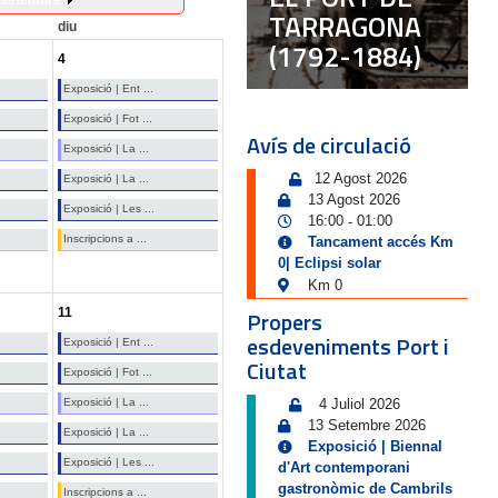
setembre
TARRAGONA
diu
(1792-1884)
4
Exposició | Ent ...
Exposició | Fot ...
Avís de circulació
Exposició | La ...
12 Agost 2026
Exposició | La ...
13 Agost 2026
Exposició | Les ...
16:00
01:00
-
Inscripcions a ...
Tancament accés Km
0| Eclipsi solar
Km 0
11
Propers
esdeveniments Port i
Exposició | Ent ...
Ciutat
Exposició | Fot ...
Exposició | La ...
4 Juliol 2026
13 Setembre 2026
Exposició | La ...
Exposició | Biennal
Exposició | Les ...
d'Art contemporani
gastronòmic de Cambrils
Inscripcions a ...