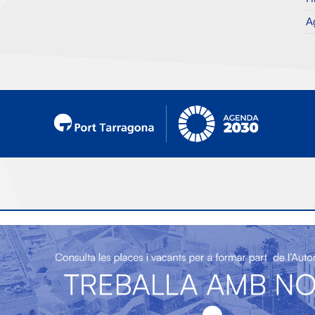
Ag
i d'atenció al
Enllaços d'interès
t
Telèfon de contacte