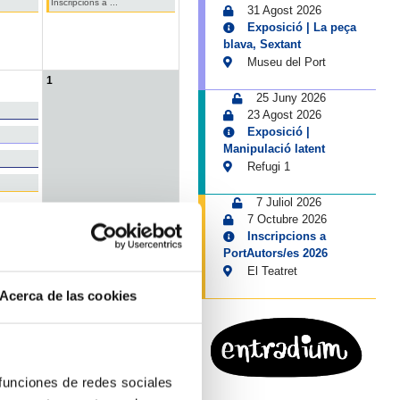
Inscripcions a ...
31 Agost 2026
Exposició | La peça
blava, Sextant
Museu del Port
1
25 Juny 2026
23 Agost 2026
Exposició |
Manipulació latent
Refugi 1
7 Juliol 2026
7 Octubre 2026
Inscripcions a
PortAutors/es 2026
Servei lingüístic
El Teatret
gories...
Acerca de las cookies
 funciones de redes sociales