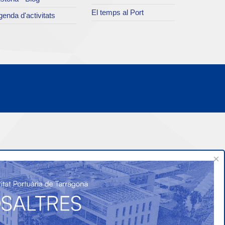
El temps al Port
enda d'activitats
×
Confiança i seguretat