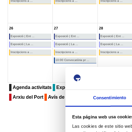
Inscripcions a ...
Inscripcions a ...
Inscripcions a ...
26
27
28
Exposició | Ent ...
Exposició | Ent ...
Exposició | Ent ...
Exposició | La ...
Exposició | La ...
Exposició | La ...
Inscripcions a ...
Inscripcions a ...
Inscripcions a ...
10:00 Convocatòria pr ...
Agenda activitats
Exposicions
Museu del Port
Se
Arxiu del Port
Avís de circulació
Compartint
Altr
Consentimiento
Esta página web usa cookie
Las cookies de este sitio we