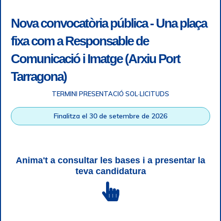
Nova convocatòria pública - Una plaça
fixa com a Responsable de
Comunicació i Imatge (Arxiu Port
Tarragona)
TERMINI PRESENTACIÓ SOL·LICITUDS
Accessibility
|
Legal note
|
+ info RGPD
|
Information of
Finalitza el 30 de setembre de 2026
telephone recordings
|
SGSI
|
Login
Tarragona Port Authority © All rights reserved |
Responsive
Web design
| HTML 5 | CSS 3 | WCAG 2 i WW3C
Anima't a consultar les bases i a presentar la
teva candidatura