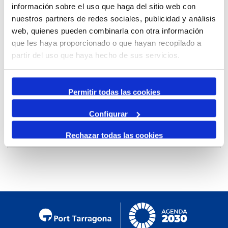
información sobre el uso que haga del sitio web con
By Month
nuestros partners de redes sociales, publicidad y análisis
Jump to month
web, quienes pueden combinarla con otra información
que les haya proporcionado o que hayan recopilado a
partir del uso que haya hecho de sus servicios.
Preceding Day
Tuesday, 25. February 2025
Following Day
Permitir todas las cookies
Configurar
International Energy Week
by
veronica
:: Liquid
Rechazar todas las cookies
bulk