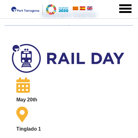
Relevant Events
May 20th
Tinglado 1