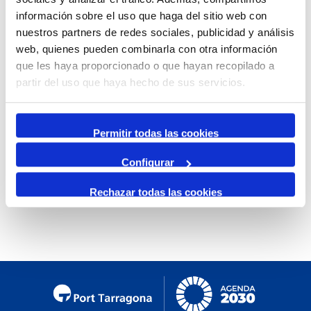
información sobre el uso que haga del sitio web con
Mensual
nuestros partners de redes sociales, publicidad y análisis
Ir al mes específico
web, quienes pueden combinarla con otra información
que les haya proporcionado o que hayan recopilado a
Día Anterior
partir del uso que haya hecho de sus servicios.
Martes, 25. Febrero 2025
Siguiente Día
Permitir todas las cookies
Configurar
International Energy Week
por
veronica
:: Liquid
bulk
Rechazar todas las cookies