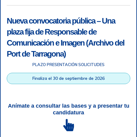
Nueva convocatoria pública – Una
plaza fija de Responsable de
Comunicación e Imagen (Archivo del
Port de Tarragona)
PLAZO PRESENTACIÓN SOLICITUDES
Accesibilidad
|
Nota legal
|
Info RGPD
|
Información de
grabación telefónica
|
SGSI
|
Login
Finaliza el 30 de septiembre de 2026
Autoridad Portuaria de Tarragona © Todos los derechos
reservados |
Diseño Web Responsive
| HTML 5 | CSS 3 |
WCAG 2 y WW3C
Anímate a consultar las bases y a presentar tu
candidatura