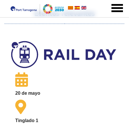
Eventos relevantes
20 de mayo
Tinglado 1