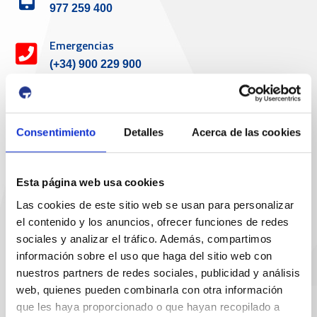
977 259 400
Emergencias
(+34) 900 229 900
Servicio de atención al cliente
Consentimiento
Detalles
Acerca de las cookies
Teléfono de contacto
977 259 462
Esta página web usa cookies
Email de contacto
Las cookies de este sitio web se usan para personalizar
el contenido y los anuncios, ofrecer funciones de redes
sac@porttarragona.cat
sociales y analizar el tráfico. Además, compartimos
información sobre el uso que haga del sitio web con
Información SAC
nuestros partners de redes sociales, publicidad y análisis
Acceso a SAC
web, quienes pueden combinarla con otra información
que les haya proporcionado o que hayan recopilado a