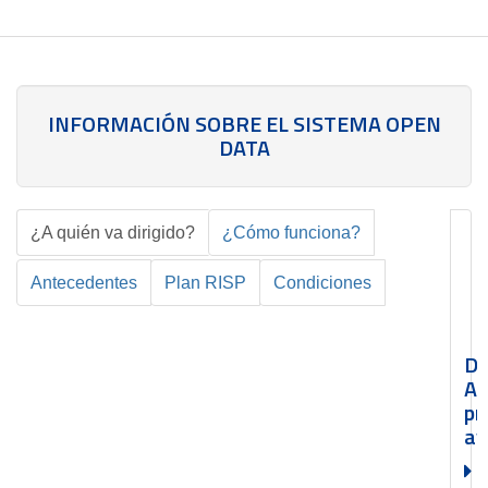
INFORMACIÓN SOBRE EL SISTEMA OPEN
DATA
¿A quién va dirigido?
¿Cómo funciona?
Antecedentes
Plan RISP
Condiciones
Da
Ab
pr
ay