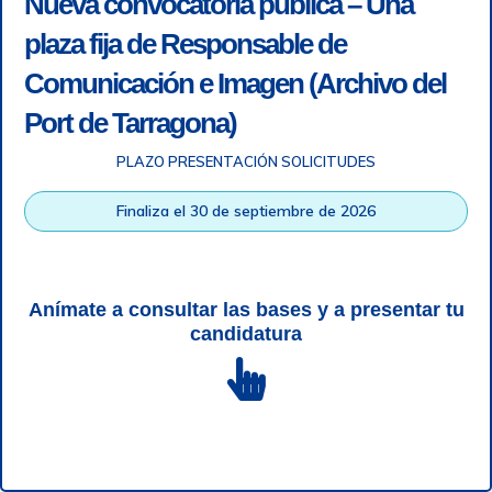
Nueva convocatoria pública – Una
plaza fija de Responsable de
Comunicación e Imagen (Archivo del
Port de Tarragona)
PLAZO PRESENTACIÓN SOLICITUDES
Finaliza el 30 de septiembre de 2026
Anímate a consultar las bases y a presentar tu
candidatura
Accesibilidad
|
Nota legal
|
Info RGPD
|
Información de
grabación telefónica
|
SGSI
|
Login