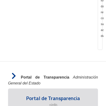
los
dat
rel
con
su
acti
diar
Portal de Transparencia
Administración
General del Estado
Portal de Transparencia
+info