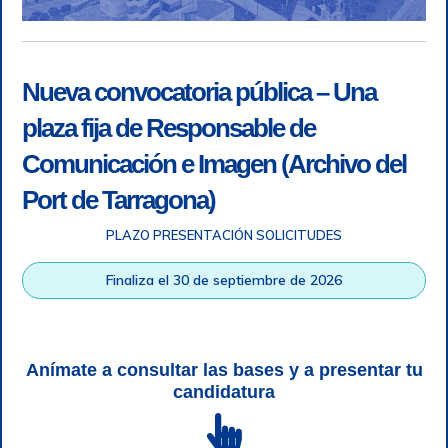
Nueva convocatoria pública – Una
plaza fija de Responsable de
Comunicación e Imagen (Archivo del
Port de Tarragona)
PLAZO PRESENTACIÓN SOLICITUDES
Accesibilidad
|
Nota legal
|
Info RGPD
|
Información de
grabación telefónica
|
SGSI
|
Login
Finaliza el 30 de septiembre de 2026
Autoridad Portuaria de Tarragona © Todos los derechos
reservados |
Diseño Web Responsive
| HTML 5 | CSS 3 |
WCAG 2 y WW3C
Anímate a consultar las bases y a presentar tu
candidatura