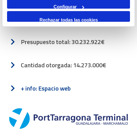
Configurar
3 de septiembre 2023 - 1 de octubre
Rechazar todas las cookies
2025
Presupuesto total: 30.232.922€
Cantidad otorgada: 14.273.000€
+ info: Espacio web