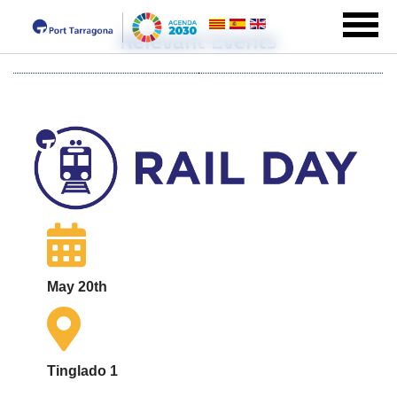
Relevant Events
May 20th
Tinglado 1