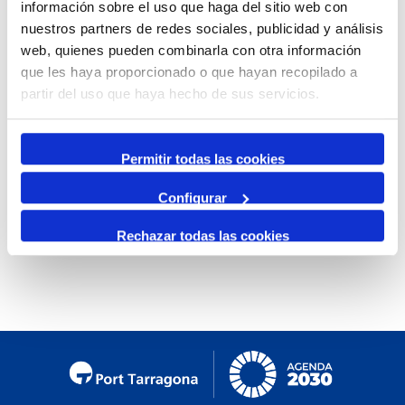
información sobre el uso que haga del sitio web con
By Month
nuestros partners de redes sociales, publicidad y análisis
web, quienes pueden combinarla con otra información
Jump to month
que les haya proporcionado o que hayan recopilado a
partir del uso que haya hecho de sus servicios.
Preceding Day
Thursday, 13. February 2025
Following Day
Permitir todas las cookies
Configurar
No events were found
Rechazar todas las cookies