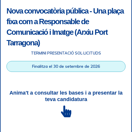
Nova convocatòria pública - Una plaça
fixa com a Responsable de
Comunicació i Imatge (Arxiu Port
Tarragona)
TERMINI PRESENTACIÓ SOL·LICITUDS
Accessibility
|
Legal note
|
+ info RGPD
|
Information of
Finalitza el 30 de setembre de 2026
telephone recordings
|
SGSI
|
Login
Tarragona Port Authority © All rights reserved |
Responsive
Web design
| HTML 5 | CSS 3 | WCAG 2 i WW3C
Anima't a consultar les bases i a presentar la
teva candidatura