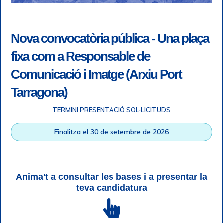
Nova convocatòria pública - Una plaça
fixa com a Responsable de
Comunicació i Imatge (Arxiu Port
Tarragona)
TERMINI PRESENTACIÓ SOL·LICITUDS
Accessibilitat
|
Nota legal
|
Info RGPD
|
Informació de
Finalitza el 30 de setembre de 2026
gravació telefònica
|
SGSI
|
Login
|
Desconnectar
Autoritat Portuària de Tarragona © Tots els drets reservats |
Disseny Web Responsive
| HTML 5 | CSS 3 | WCAG 2 i WW3C
Anima't a consultar les bases i a presentar la
teva candidatura