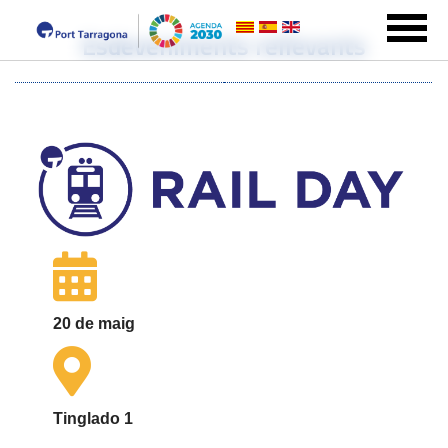
Esdeveniments rellevants
20 de maig
Tinglado 1