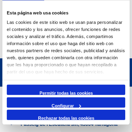
23 August 2026
Exposició | Manipulació latent
Esta página web usa cookies
Refugi 1
7 July 2026
Las cookies de este sitio web se usan para personalizar
7 October 2026
el contenido y los anuncios, ofrecer funciones de redes
Inscripcions a PortAutors/es 2026
sociales y analizar el tráfico. Además, compartimos
El Teatret
información sobre el uso que haga del sitio web con
nuestros partners de redes sociales, publicidad y análisis
web, quienes pueden combinarla con otra información
que les haya proporcionado o que hayan recopilado a
partir del uso que haya hecho de sus servicios.
Permitir todas las cookies
Contact
Configurar
Adreça
Rechazar todas las cookies
Passeig de l'Escullera s/n, 43004 Tarragona