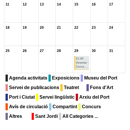
11
12
13
14
15
16
17
18
19
20
21
22
23
24
25
26
27
28
29
30
31
21:00
Voramar -
Conce ...
Agenda activitats
Exposicions
Museu del Port
Servei de publicacions
Teatret
Fons d'Art
Port i Ciutat
Servei lingüístic
Arxiu del Port
Avís de circulació
Compartint
Concurs
Altres
Sant Jordi
All Categories ...