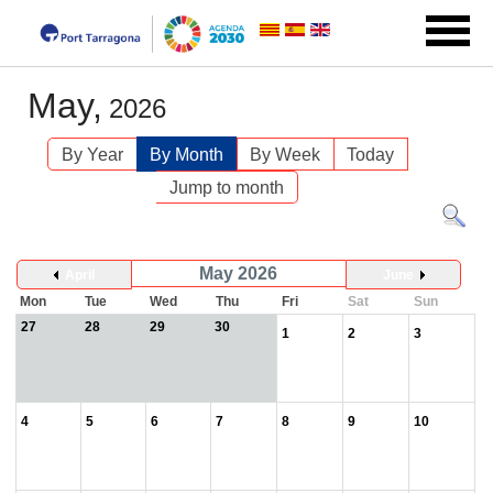
May,
2026
By Year
By Month
By Week
Today
Jump to month
May 2026
April
June
Mon
Tue
Wed
Thu
Fri
Sat
Sun
27
28
29
30
1
2
3
4
5
6
7
8
9
10