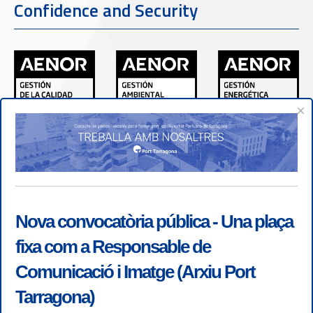
Confidence and Security
×
Nova convocatòria pública - Una plaça
fixa com a Responsable de
Comunicació i Imatge (Arxiu Port
Tarragona)