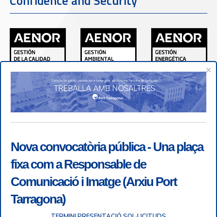
Confidence and Security
×
Nova convocatòria pública - Una plaça
fixa com a Responsable de
Comunicació i Imatge (Arxiu Port
Tarragona)
TERMINI PRESENTACIÓ SOL·LICITUDS