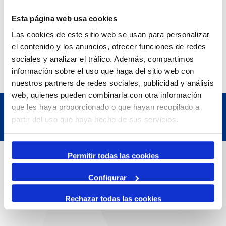
Exposició | Manipulació latent
Refugi 1
Esta página web usa cookies
7 July 2026
Las cookies de este sitio web se usan para personalizar
7 October 2026
el contenido y los anuncios, ofrecer funciones de redes
Inscripcions a PortAutors/es 2026
El Teatret
sociales y analizar el tráfico. Además, compartimos
información sobre el uso que haga del sitio web con
nuestros partners de redes sociales, publicidad y análisis
web, quienes pueden combinarla con otra información
que les haya proporcionado o que hayan recopilado a
partir del uso que haya hecho de sus servicios.
Contact
Permitir todas las cookies
Configurar
Adreça
Rechazar todas las cookies
Passeig de l'Escullera s/n, 43004 Tarragona