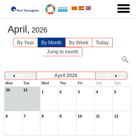
April,
2026
By Year
By Month
By Week
Today
Jump to month
April 2026
March
May
Mon
Tue
Wed
Thu
Fri
Sat
Sun
30
31
1
2
3
4
5
6
7
8
9
10
11
12