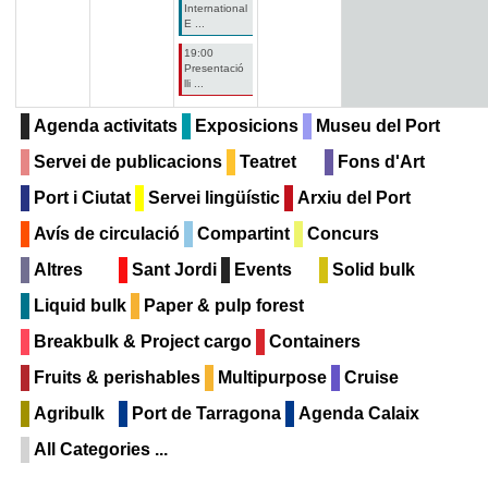
International
E ...
19:00
Presentació
lli ...
Agenda activitats
Exposicions
Museu del Port
Servei de publicacions
Teatret
Fons d'Art
Port i Ciutat
Servei lingüístic
Arxiu del Port
Avís de circulació
Compartint
Concurs
Altres
Sant Jordi
Events
Solid bulk
Liquid bulk
Paper & pulp forest
Breakbulk & Project cargo
Containers
Fruits & perishables
Multipurpose
Cruise
Agribulk
Port de Tarragona
Agenda Calaix
All Categories ...