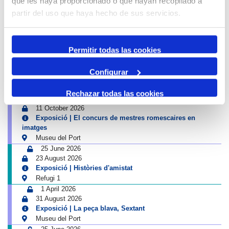
que les haya proporcionado o que hayan recopilado a
4 July 2026
partir del uso que haya hecho de sus servicios.
13 September 2026
Exposició | Biennal d'Art contemporani gastronòmic de
Cambrils
Tinglado 2
Permitir todas las cookies
10 July 2026
23 August 2026
Configurar
Exposició | Boscos. Cartografies del temps i del gest
Refugi 1
Rechazar todas las cookies
26 June 2026
11 October 2026
Exposició | El concurs de mestres romescaires en
imatges
Museu del Port
25 June 2026
23 August 2026
Exposició | Històries d'amistat
Refugi 1
1 April 2026
31 August 2026
Exposició | La peça blava, Sextant
Museu del Port