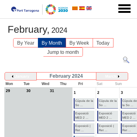
February,
2024
By Year
By Month
By Week
Today
Jump to month
February 2024
January
March
Mon
Tue
Wed
Thu
Fri
Sat
Sun
29
30
31
1
2
3
Cúpula de la
Cúpula de la
Cúpula de
So ...
So ...
la So ...
Exposició
Exposició
Exposició
MED 2 ...
MED 2 ...
MED 2 ...
Exposició |
Exposició |
Exposició 
Ret ...
Ret ...
Ret ...