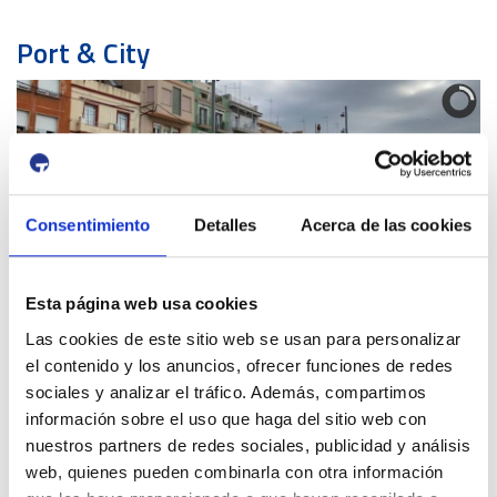
Port & City
Consentimiento
Detalles
Acerca de las cookies
THE PORT’S SURROUNDING AREA
Esta página web usa cookies
Traffic warning
Las cookies de este sitio web se usan para personalizar
12 August 2026
el contenido y los anuncios, ofrecer funciones de redes
13 August 2026
sociales y analizar el tráfico. Además, compartimos
16:00
01:00
-
información sobre el uso que haga del sitio web con
Tancament accés Km 0| Eclipsi solar
nuestros partners de redes sociales, publicidad y análisis
Km 0
web, quienes pueden combinarla con otra información
Next cultural events of Port & City