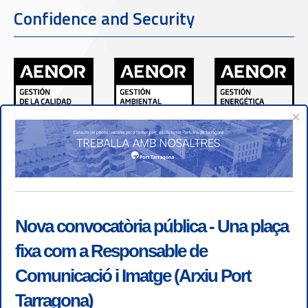
Confidence and Security
×
Nova convocatòria pública - Una plaça
fixa com a Responsable de
Comunicació i Imatge (Arxiu Port
Tarragona)