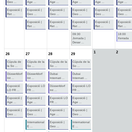
Geo ...
Age ...
Age ...
Age ...
Age ...
Age ...
Exposició |
Exposició |
Exposició |
Exposició |
Exposició |
Exposició 
Ret ...
Geo ...
Geo ...
Geo ...
Geo ...
Geo ...
Exposició |
Exposició |
Exposició |
Exposició |
Exposició 
Ret ...
Ret ...
Ret ...
Ret ...
Ret ...
09:30
18:00
Jornada |
Xerrada
Desar ...
1
2
26
27
28
29
Cúpula de
Cúpula de la
Cúpula de la
Cúpula de la
la So ...
So ...
So ...
So ...
Düsserldorf
Düsserldorf
Dubai
Dubai
Int ...
Int ...
Internati ...
Internati ...
Exposició
Exposició LO
Düsserldorf
Exposició LO
LO FR ...
FR ...
Int ...
FR ...
Exposició |
Exposició |
Exposició LO
Exposició |
Age ...
Age ...
FR ...
Age ...
Exposició |
Exposició |
Exposició |
Exposició |
Geo ...
Geo ...
Age ...
Geo ...
International
Exposició |
International
E ...
Geo ...
E ...