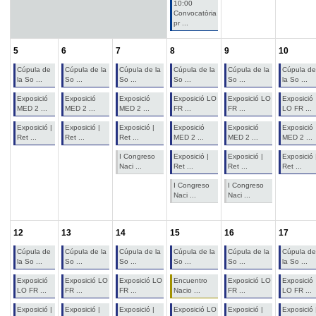
10:00
Convocatòria
pr ...
5
6
7
8
9
10
Cúpula de
Cúpula de la
Cúpula de la
Cúpula de la
Cúpula de la
Cúpula de
la So ...
So ...
So ...
So ...
So ...
la So ...
Exposició
Exposició
Exposició
Exposició LO
Exposició LO
Exposició
MED 2 ...
MED 2 ...
MED 2 ...
FR ...
FR ...
LO FR ...
Exposició |
Exposició |
Exposició |
Exposició
Exposició
Exposició
Ret ...
Ret ...
Ret ...
MED 2 ...
MED 2 ...
MED 2 ...
I Congreso
Exposició |
Exposició |
Exposició 
Naci ...
Ret ...
Ret ...
Ret ...
I Congreso
I Congreso
Naci ...
Naci ...
12
13
14
15
16
17
Cúpula de
Cúpula de la
Cúpula de la
Cúpula de la
Cúpula de la
Cúpula de
la So ...
So ...
So ...
So ...
So ...
la So ...
Exposició
Exposició LO
Exposició LO
Encuentro
Exposició LO
Exposició
LO FR ...
FR ...
FR ...
Nacio ...
FR ...
LO FR ...
Exposició |
Exposició |
Exposició |
Exposició LO
Exposició |
Exposició 