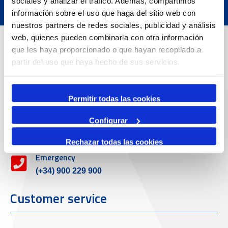
sociales y analizar el tráfico. Además, compartimos
información sobre el uso que haga del sitio web con
nuestros partners de redes sociales, publicidad y análisis
Contact
web, quienes pueden combinarla con otra información
que les haya proporcionado o que hayan recopilado a
partir del uso que haya hecho de sus servicios.
Adreça
Passeig de l'Escullera s/n, 43004 Tarragona
Permitir todas las cookies
Contact number
Configurar
977 259 400
Rechazar todas las cookies
Emergency
(+34) 900 229 900
Customer service