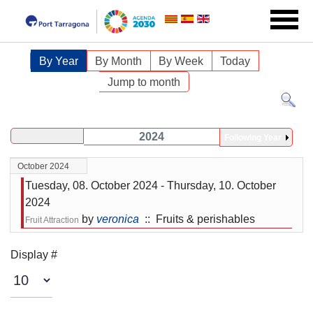
By Year
By Month
By Week
Today
Jump to month
2024
Following Year
October 2024
Tuesday, 08. October 2024 - Thursday, 10. October
2024
by
veronica
:: Fruits & perishables
Fruit Attraction
Pagination List Limit
Display #