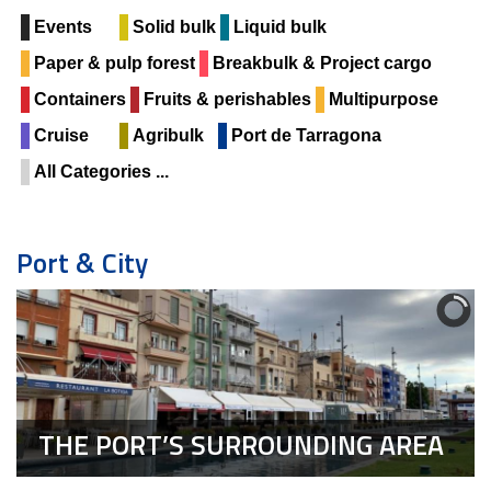
Events
Solid bulk
Liquid bulk
Paper & pulp forest
Breakbulk & Project cargo
Containers
Fruits & perishables
Multipurpose
Cruise
Agribulk
Port de Tarragona
All Categories ...
Port & City
THE PORT’S SURROUNDING AREA