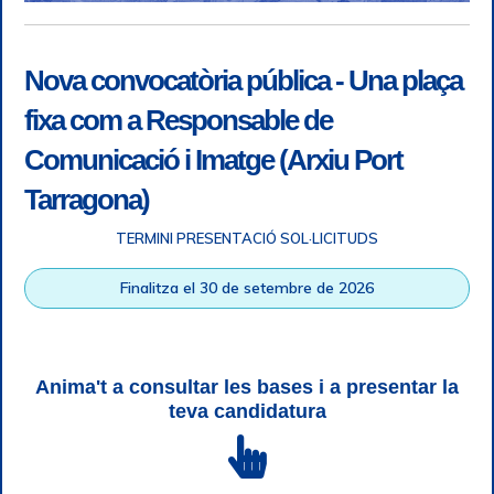
Nova convocatòria pública - Una plaça
fixa com a Responsable de
Comunicació i Imatge (Arxiu Port
Tarragona)
TERMINI PRESENTACIÓ SOL·LICITUDS
Accessibility
|
Legal note
|
+ info RGPD
|
Information of
Finalitza el 30 de setembre de 2026
telephone recordings
|
SGSI
|
Login
Tarragona Port Authority © All rights reserved |
Responsive
Web design
| HTML 5 | CSS 3 | WCAG 2 i WW3C
Anima't a consultar les bases i a presentar la
teva candidatura