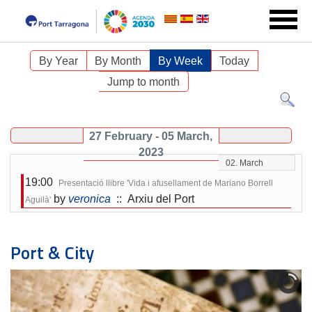
By Year
By Month
By Week
Today
Jump to month
27 February - 05 March,
2023
02. March
19:00
Presentació llibre 'Vida i afusellament de Mariano Borrell
by
veronica
:: Arxiu del Port
Aguilà'
Port & City