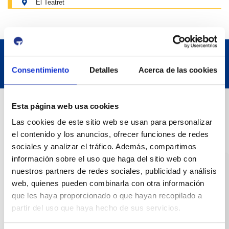
El Teatret
Consentimiento
Detalles
Acerca de las cookies
Contact
Esta página web usa cookies
Las cookies de este sitio web se usan para personalizar
el contenido y los anuncios, ofrecer funciones de redes
Adreça
sociales y analizar el tráfico. Además, compartimos
Passeig de l'Escullera s/n, 43004 Tarragona
información sobre el uso que haga del sitio web con
nuestros partners de redes sociales, publicidad y análisis
Contact number
web, quienes pueden combinarla con otra información
977 259 400
que les haya proporcionado o que hayan recopilado a
partir del uso que haya hecho de sus servicios.
Emergency