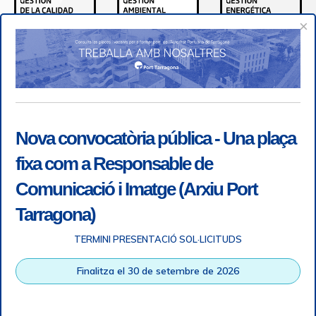
×
Nova convocatòria pública - Una plaça
fixa com a Responsable de
Comunicació i Imatge (Arxiu Port
Tarragona)
TERMINI PRESENTACIÓ SOL·LICITUDS
Accessibility
|
Legal note
|
+ info RGPD
|
Information of
Finalitza el 30 de setembre de 2026
telephone recordings
|
SGSI
|
Login
Tarragona Port Authority © All rights reserved |
Responsive