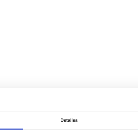
Detalles
Services
Bussiness
P