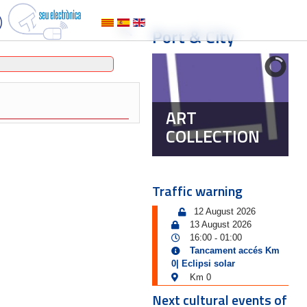
Port & City
ART
COLLECTION
Traffic warning
12 August 2026
13 August 2026
16:00
01:00
-
Tancament accés Km
0| Eclipsi solar
Km 0
Next cultural events of