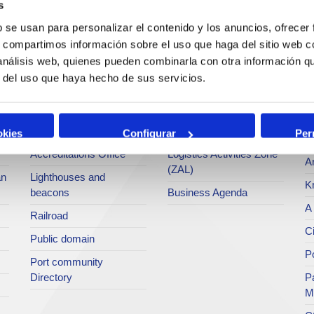
s
Operations and port
Traffic type
M
b se usan para personalizar el contenido y los anuncios, ofrecer
services
s, compartimos información sobre el uso que haga del sitio web 
Statistics
Po
 análisis web, quienes pueden combinarla con otra información q
Bunkering
SEA - (Agri-bulk Delivery
Pu
r del uso que haya hecho de sus servicios.
Commercial services
System)
Pa
Application for services
Terminals
P
Tariffs and taxes
Intermodality
okies
Configurar
Per
Te
Accreditations Office
Logistics Activities Zone
Ar
(ZAL)
an
Lighthouses and
K
beacons
Business Agenda
A 
Railroad
Ci
Public domain
Po
Port community
Directory
P
M