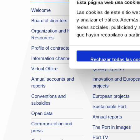
Esta página web usa cookie
Welcome
About the Port
Las cookies de este sitio we
y analizar el tráfico. Ademá
Board of directors
Location or Access
redes sociales, publicidad y
Organization and Human
Strategic planning
que hayan recopilado a parti
Resources
infrastructures in
Profile of contractee
development
Information channel
Integral safety
Rechazar todas las co
Virtual Office
Quality System
Annual accounts and
innovation and Europe
reports
projects
Conventions and
European projects
subsidies
Sustainable Port
Open data
Annual reports
Communication and
The Port in images
press
Port TV