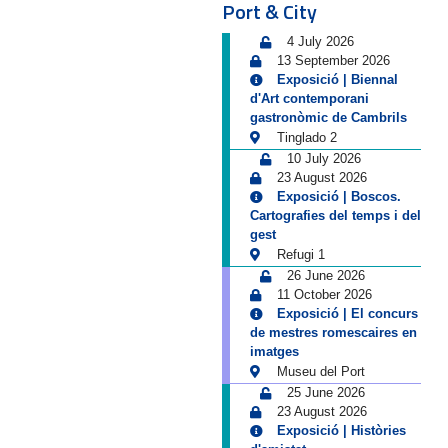
Port & City
4 July 2026
13 September 2026
Exposició | Biennal
d'Art contemporani
gastronòmic de Cambrils
Tinglado 2
10 July 2026
23 August 2026
Exposició | Boscos.
Cartografies del temps i del
gest
Refugi 1
26 June 2026
11 October 2026
Exposició | El concurs
de mestres romescaires en
imatges
Museu del Port
25 June 2026
23 August 2026
Exposició | Històries