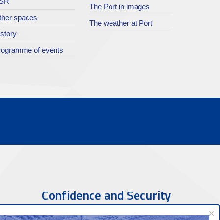
SR
The Port in images
ther spaces
The weather at Port
istory
rogramme of events
Confidence and Security
×