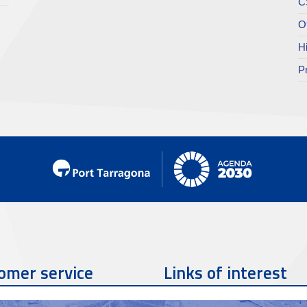
C
O
H
P
omer service
Links of interest