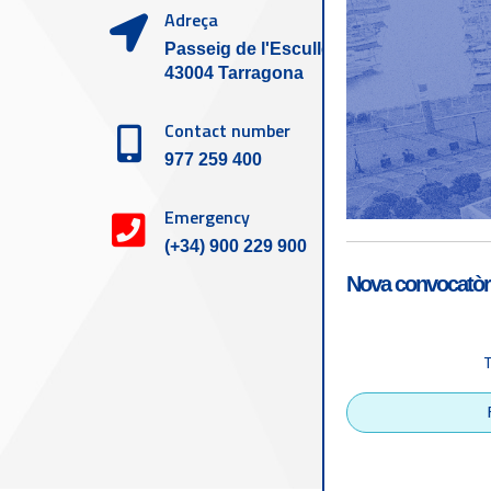
Adreça
Passeig de l'Escullera s/n,
43004 Tarragona
Contact number
977 259 400
Emergency
(+34) 900 229 900
Nova convocatòri
Accessibility
Tarragona Port Autho