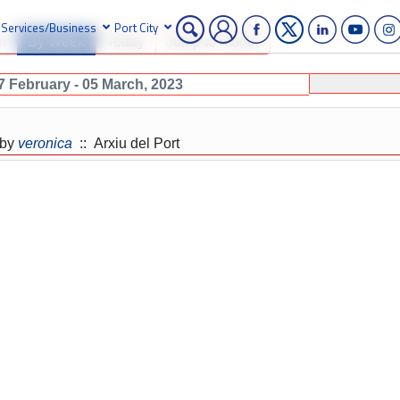
Services/Business
Port City
h
By Week
Today
Jump to month
7 February - 05 March, 2023
by
veronica
:: Arxiu del Port