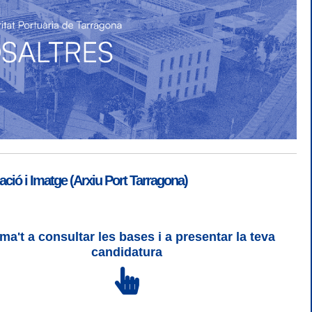
ió i Imatge (Arxiu Port Tarragona)
ma't a consultar les bases i a presentar la teva
SGSI
|
Login
candidatura
 3 | WCAG 2 i WW3C