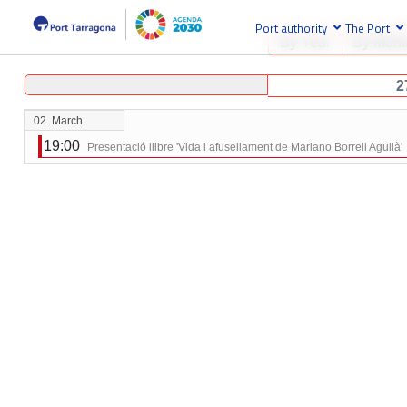
Port authority
The Port
By Year
By Mont
2
02. March
19:00
Presentació llibre 'Vida i afusellament de Mariano Borrell Aguilà'