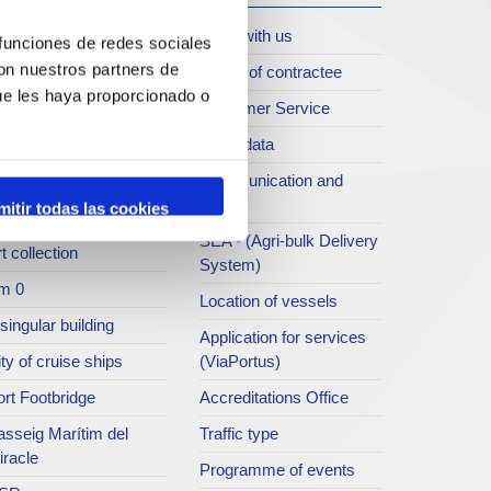
oll de Costa
Work with us
 funciones de redes sociales
con nuestros partners de
rt archive
Profile of contractee
ue les haya proporcionado o
blications service
Customer Service
rc del Port
Open data
ort Museum
Communication and
press
mitir todas las cookies
atret del Serrallo
SEA - (Agri-bulk Delivery
t collection
System)
m 0
Location of vessels
singular building
Application for services
ty of cruise ships
(ViaPortus)
rt Footbridge
Accreditations Office
asseig Marítim del
Traffic type
iracle
Programme of events