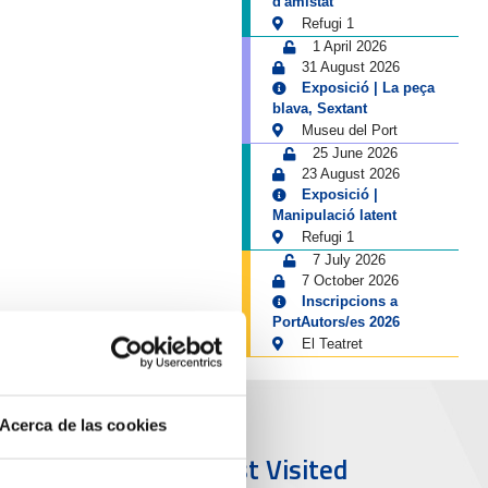
d'amistat
Refugi 1
1 April 2026
31 August 2026
Exposició | La peça
blava, Sextant
Museu del Port
25 June 2026
23 August 2026
Exposició |
Manipulació latent
Refugi 1
7 July 2026
7 October 2026
Inscripcions a
PortAutors/es 2026
El Teatret
Acerca de las cookies
ort & City
Most Visited