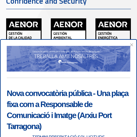
Confidence and Security
×
Nova convocatòria pública - Una plaça
fixa com a Responsable de
Comunicació i Imatge (Arxiu Port
Tarragona)