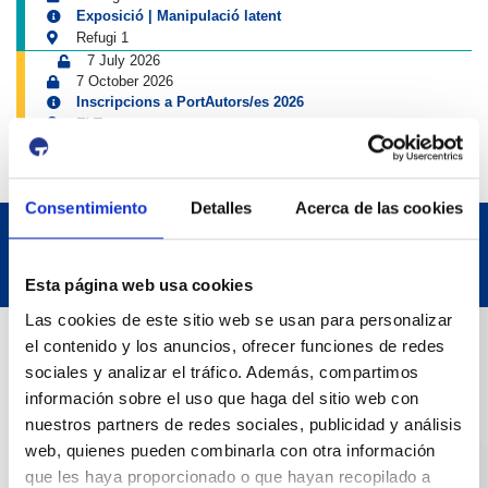
Exposició | Manipulació latent
Refugi 1
7 July 2026
7 October 2026
Inscripcions a PortAutors/es 2026
El Teatret
Consentimiento
Detalles
Acerca de las cookies
Esta página web usa cookies
Las cookies de este sitio web se usan para personalizar
Contact
el contenido y los anuncios, ofrecer funciones de redes
sociales y analizar el tráfico. Además, compartimos
información sobre el uso que haga del sitio web con
Adreça
nuestros partners de redes sociales, publicidad y análisis
Passeig de l'Escullera s/n, 43004 Tarragona
web, quienes pueden combinarla con otra información
que les haya proporcionado o que hayan recopilado a