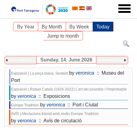
By Year
By Month
By Week
Today
Jump to month
Sunday, 14. June 2026
Preceding Day
Following Day
by
veronica
:: Museu del
Exposició | La peça blava, Sextant
Port
Exposició | Rafael Català (1929-2022) L'art del possible i l'improbable
by
veronica
:: Exposicions
by
veronica
:: Port i Ciutat
Europe Triathlon
AVÍS | Afectacions trànsit amb motiu Europe Triathlon
by
veronica
:: Avís de circulació