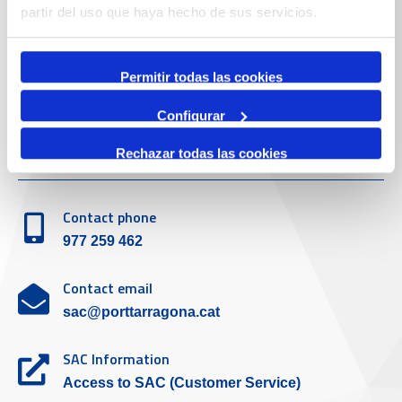
Contact number
partir del uso que haya hecho de sus servicios.
977 259 400
Permitir todas las cookies
Emergency
(+34) 900 229 900
Configurar
Customer service
Rechazar todas las cookies
Contact phone
977 259 462
Contact email
sac@porttarragona.cat
SAC Information
Access to SAC (Customer Service)