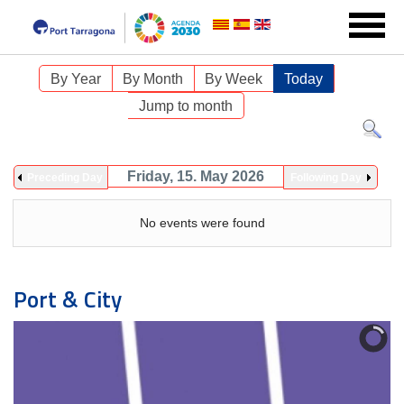
By Year
By Month
By Week
Today
Jump to month
Friday, 15. May 2026
Preceding Day
Following Day
No events were found
Port & City