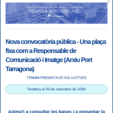
×
Nova convocatòria pública - Una plaça
fixa com a Responsable de
Comunicació i Imatge (Arxiu Port
Tarragona)
TERMINI PRESENTACIÓ SOL·LICITUDS
Accessibility
|
Legal note
|
+ info RGPD
|
Information of
Finalitza el 30 de setembre de 2026
telephone recordings
|
SGSI
|
Login
Tarragona Port Authority © All rights reserved |
Responsive
Web design
| HTML 5 | CSS 3 | WCAG 2 i WW3C
Anima't a consultar les bases i a presentar la