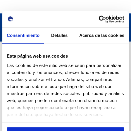
Consentimiento
Detalles
Acerca de las cookies
Contact
Esta página web usa cookies
Las cookies de este sitio web se usan para personalizar
Adreça
el contenido y los anuncios, ofrecer funciones de redes
Passeig de l'Escullera s/n, 43004 Tarragona
sociales y analizar el tráfico. Además, compartimos
información sobre el uso que haga del sitio web con
Contact number
nuestros partners de redes sociales, publicidad y análisis
web, quienes pueden combinarla con otra información
977 259 400
que les haya proporcionado o que hayan recopilado a
partir del uso que haya hecho de sus servicios.
Emergency
(+34) 900 229 900