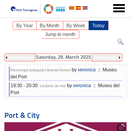
By Year
By Month
By Week
Today
Jump to month
Saturday, 29. March 2025
Preceding Day
Following Day
by
veronica
:: Museu
Recorregut autoguiat | Itinerari femení
del Port
19:30 - 20:30
by
veronica
:: Museu del
Lectures de mar
Port
Port & City