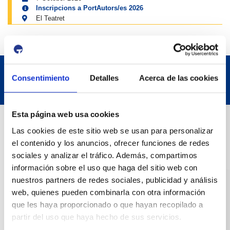
Inscripcions a PortAutors/es 2026
El Teatret
Consentimiento
Detalles
Acerca de las cookies
Esta página web usa cookies
Contact
Las cookies de este sitio web se usan para personalizar
el contenido y los anuncios, ofrecer funciones de redes
Adreça
sociales y analizar el tráfico. Además, compartimos
información sobre el uso que haga del sitio web con
Passeig de l'Escullera s/n, 43004 Tarragona
nuestros partners de redes sociales, publicidad y análisis
web, quienes pueden combinarla con otra información
Contact number
que les haya proporcionado o que hayan recopilado a
977 259 400
partir del uso que haya hecho de sus servicios.