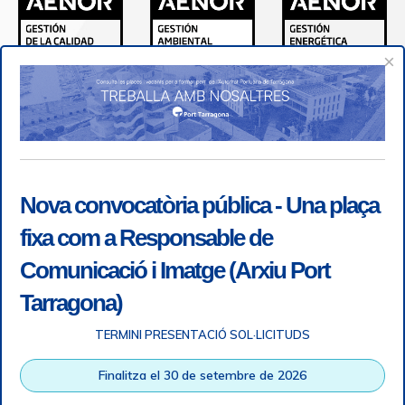
×
Nova convocatòria pública - Una plaça
fixa com a Responsable de
Comunicació i Imatge (Arxiu Port
Tarragona)
TERMINI PRESENTACIÓ SOL·LICITUDS
Accessibility
|
Legal note
|
+ info RGPD
|
Information of
Finalitza el 30 de setembre de 2026
telephone recordings
|
SGSI
|
Login