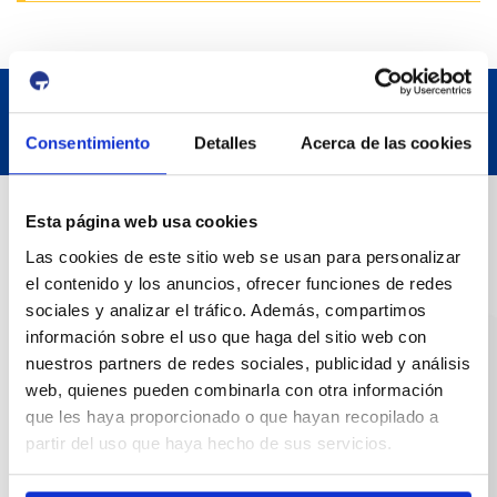
Consentimiento
Detalles
Acerca de las cookies
Contact
Esta página web usa cookies
Las cookies de este sitio web se usan para personalizar
el contenido y los anuncios, ofrecer funciones de redes
Adreça
sociales y analizar el tráfico. Además, compartimos
Passeig de l'Escullera s/n, 43004 Tarragona
información sobre el uso que haga del sitio web con
nuestros partners de redes sociales, publicidad y análisis
Contact number
web, quienes pueden combinarla con otra información
977 259 400
que les haya proporcionado o que hayan recopilado a
partir del uso que haya hecho de sus servicios.
Emergency
(+34) 900 229 900