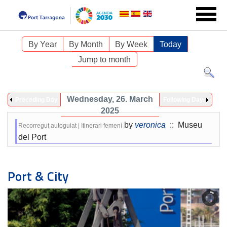
By Year
By Month
By Week
Today
Jump to month
Wednesday, 26. March
Preceding Day
Following Day
2025
by
veronica
:: Museu
Recorregut autoguiat | Itinerari femení
del Port
Port & City