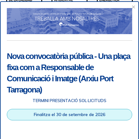
×
Nova convocatòria pública - Una plaça
fixa com a Responsable de
Comunicació i Imatge (Arxiu Port
Tarragona)
TERMINI PRESENTACIÓ SOL·LICITUDS
Accessibility
|
Legal note
|
+ info RGPD
|
Information of
Finalitza el 30 de setembre de 2026
telephone recordings
|
SGSI
|
Login
Tarragona Port Authority © All rights reserved |
Responsive
Web design
| HTML 5 | CSS 3 | WCAG 2 i WW3C