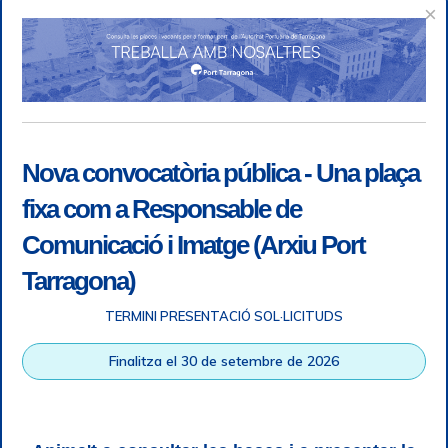
×
Nova convocatòria pública - Una plaça
fixa com a Responsable de
Comunicació i Imatge (Arxiu Port
Tarragona)
TERMINI PRESENTACIÓ SOL·LICITUDS
Accessibility
|
Legal note
|
+ info RGPD
|
Information of
Finalitza el 30 de setembre de 2026
telephone recordings
|
SGSI
|
Login
Tarragona Port Authority © All rights reserved |
Responsive
Web design
| HTML 5 | CSS 3 | WCAG 2 i WW3C