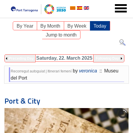
By Year
By Month
By Week
Today
Jump to month
Saturday, 22. March 2025
Preceding Day
Following Day
by
veronica
:: Museu
Recorregut autoguiat | Itinerari femení
del Port
Port & City