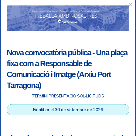
×
Nova convocatòria pública - Una plaça
fixa com a Responsable de
Comunicació i Imatge (Arxiu Port
Tarragona)
TERMINI PRESENTACIÓ SOL·LICITUDS
Accessibility
|
Legal note
|
+ info RGPD
|
Information of
Finalitza el 30 de setembre de 2026
telephone recordings
|
SGSI
|
Login
Tarragona Port Authority © All rights reserved |
Responsive
Web design
| HTML 5 | CSS 3 | WCAG 2 i WW3C