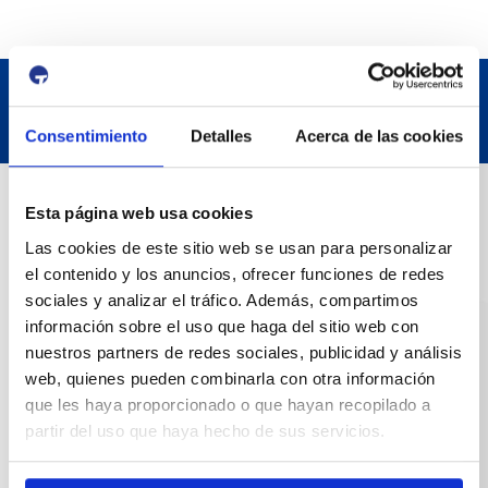
Consentimiento
Detalles
Acerca de las cookies
Contact
Esta página web usa cookies
Las cookies de este sitio web se usan para personalizar
Adreça
el contenido y los anuncios, ofrecer funciones de redes
sociales y analizar el tráfico. Además, compartimos
Passeig de l'Escullera s/n, 43004 Tarragona
información sobre el uso que haga del sitio web con
nuestros partners de redes sociales, publicidad y análisis
Contact number
web, quienes pueden combinarla con otra información
977 259 400
que les haya proporcionado o que hayan recopilado a
partir del uso que haya hecho de sus servicios.
Emergency
(+34) 900 229 900