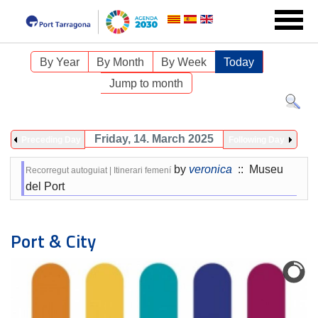
By Year
By Month
By Week
Today
Jump to month
Friday, 14. March 2025
Preceding Day
Following Day
by
veronica
:: Museu
Recorregut autoguiat | Itinerari femení
del Port
Port & City