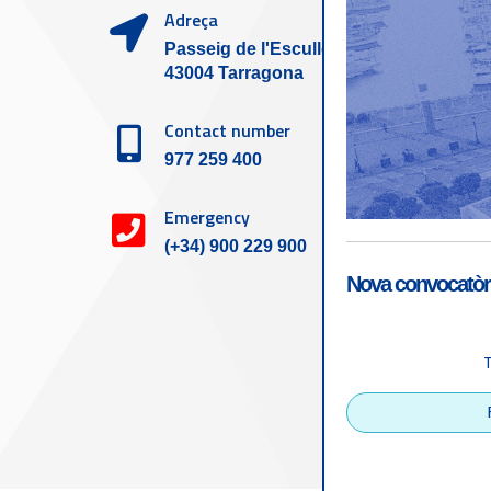
Adreça
Passeig de l'Escullera s/n,
43004 Tarragona
Contact number
977 259 400
Emergency
(+34) 900 229 900
Nova convocatòri
Accessibility
Tarragona Port Autho