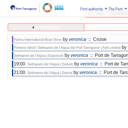
Port authority
The Port
By Year
By Mont
Preceding Day
by
veronica
:: Cruise
Palma International Boat Show
by
Primera edició 'Setmanes de l'Aigua del Port Tarragona' | Acte central
by
veronica
:: Port de Tarrago
Setmanes de l'Aigua | Exposició
19:00
by
veronica
:: Port de Tar
Setmanes de l'Aigua | Debats
21:00
by
veronica
:: Port de Tar
Setmanes de l'Aigua | Dansa