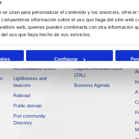
s
Operations and port
Traffic type
M
b se usan para personalizar el contenido y los anuncios, ofrecer
services
s, compartimos información sobre el uso que haga del sitio web 
Statistics
Po
 análisis web, quienes pueden combinarla con otra información q
Bunkering
SEA - (Agri-bulk Delivery
Pu
r del uso que haya hecho de sus servicios.
Commercial services
System)
Pa
Application for services
Terminals
P
Tariffs and taxes
Intermodality
okies
Configurar
Per
Te
Accreditations Office
Logistics Activities Zone
Ar
(ZAL)
an
Lighthouses and
K
beacons
Business Agenda
A 
Railroad
Ci
Public domain
Po
Port community
Directory
P
M