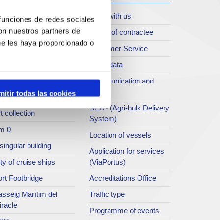
oll de Costa
Work with us
 funciones de redes sociales
con nuestros partners de
rt archive
Profile of contractee
ue les haya proporcionado o
blications service
Customer Service
rc del Port
Open data
ort Museum
Communication and
press
mitir todas las cookies
atret del Serrallo
SEA - (Agri-bulk Delivery
t collection
System)
m 0
Location of vessels
singular building
Application for services
ty of cruise ships
(ViaPortus)
rt Footbridge
Accreditations Office
asseig Marítim del
Traffic type
iracle
Programme of events