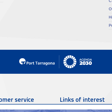
C
O
H
P
omer service
Links of interest