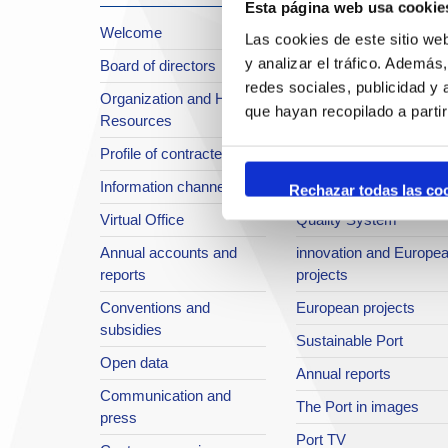
Esta página web usa cookie
Welcome
About the Port
Las cookies de este sitio we
y analizar el tráfico. Ademá
Board of directors
Location or Access
redes sociales, publicidad y
Organization and Human
Strategic planning
que hayan recopilado a parti
Resources
infrastructures in
Profile of contractee
development
Information channel
Integral safety
Rechazar todas las co
Virtual Office
Quality System
Annual accounts and
innovation and Europe
reports
projects
Conventions and
European projects
subsidies
Sustainable Port
Open data
Annual reports
Communication and
The Port in images
press
Port TV