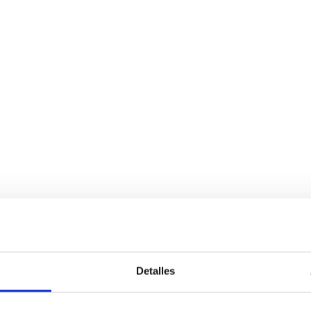
Detalles
Services
Bussiness
P