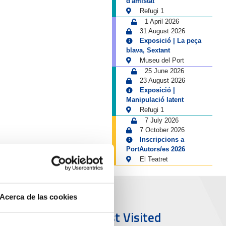
d'amistat
Refugi 1
1 April 2026
31 August 2026
Exposició | La peça
blava, Sextant
Museu del Port
25 June 2026
23 August 2026
Exposició |
Manipulació latent
Refugi 1
7 July 2026
7 October 2026
Inscripcions a
PortAutors/es 2026
El Teatret
Acerca de las cookies
ort & City
Most Visited