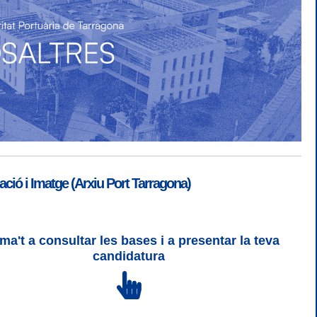
ió i Imatge (Arxiu Port Tarragona)
ma't a consultar les bases i a presentar la teva
SGSI
|
Login
candidatura
 3 | WCAG 2 i WW3C