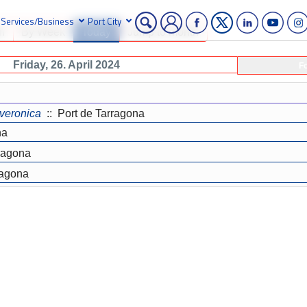
Services/Business
Port City
h
By Week
Today
Jump to month
Friday, 26. April 2024
F
veronica
:: Port de Tarragona
na
ragona
ragona