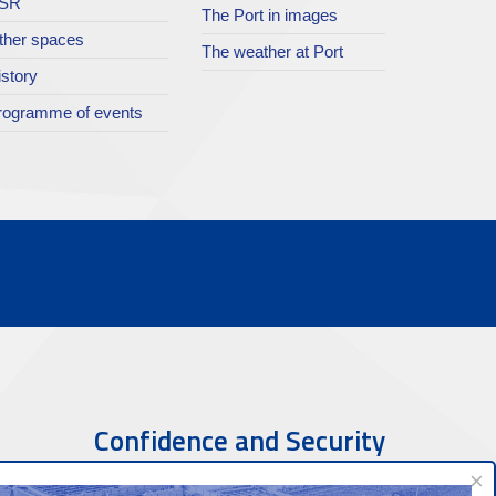
SR
The Port in images
ther spaces
The weather at Port
istory
rogramme of events
Confidence and Security
×