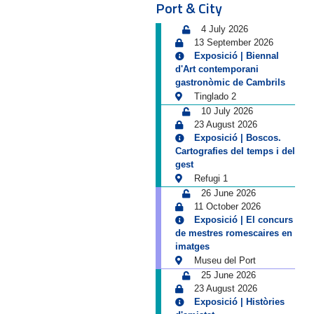
Port & City
4 July 2026
13 September 2026
Exposició | Biennal
d'Art contemporani
gastronòmic de Cambrils
Tinglado 2
10 July 2026
23 August 2026
Exposició | Boscos.
Cartografies del temps i del
gest
Refugi 1
26 June 2026
11 October 2026
Exposició | El concurs
de mestres romescaires en
imatges
Museu del Port
25 June 2026
23 August 2026
Exposició | Històries