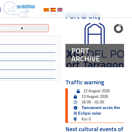
Port & City
ollowing Day
PORT
ARCHIVE
Traffic warning
12 August 2026
13 August 2026
16:00
01:00
-
Tancament accés Km
0| Eclipsi solar
Km 0
Next cultural events of