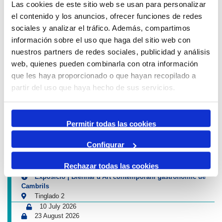
Las cookies de este sitio web se usan para personalizar
el contenido y los anuncios, ofrecer funciones de redes
sociales y analizar el tráfico. Además, compartimos
EDUCATIONAL ACTIVITIES
información sobre el uso que haga del sitio web con
nuestros partners de redes sociales, publicidad y análisis
web, quienes pueden combinarla con otra información
Traffic warning
que les haya proporcionado o que hayan recopilado a
partir del uso que haya hecho de sus servicios.
12 August 2026
13 August 2026
16:00
01:00
-
Tancament accés Km 0| Eclipsi solar
Permitir todas las cookies
Km 0
Next cultural events of Port & City
Configurar
4 July 2026
Rechazar todas las cookies
13 September 2026
Exposició | Biennal d'Art contemporani gastronòmic de
Cambrils
Tinglado 2
10 July 2026
23 August 2026