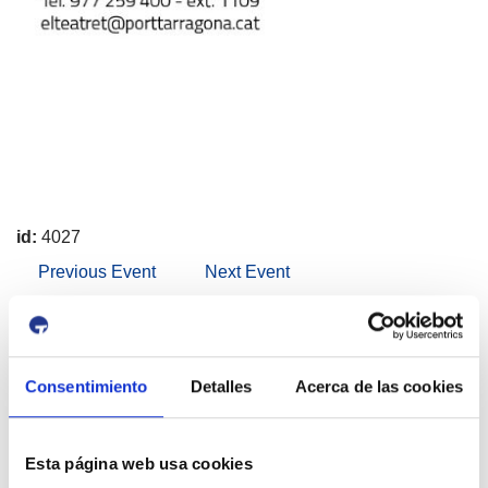
id:
4027
Previous Event
Next Event
Port & City
Consentimiento
Detalles
Acerca de las cookies
Esta página web usa cookies