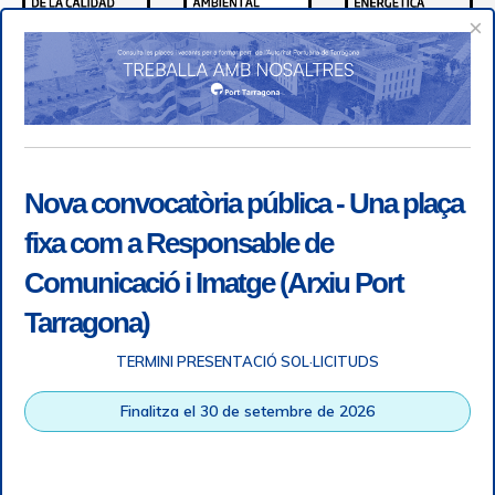
×
Nova convocatòria pública - Una plaça
fixa com a Responsable de
Comunicació i Imatge (Arxiu Port
Tarragona)
TERMINI PRESENTACIÓ SOL·LICITUDS
Accessibility
|
Legal note
|
+ info RGPD
|
Information of
Finalitza el 30 de setembre de 2026
telephone recordings
|
SGSI
|
Login
Tarragona Port Authority © All rights reserved |
Responsive
Web design
| HTML 5 | CSS 3 | WCAG 2 i WW3C