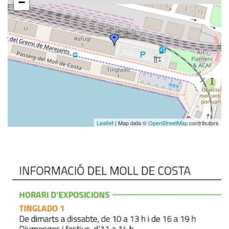
−
Leaflet
| Map data ©
OpenStreetMap
contributors