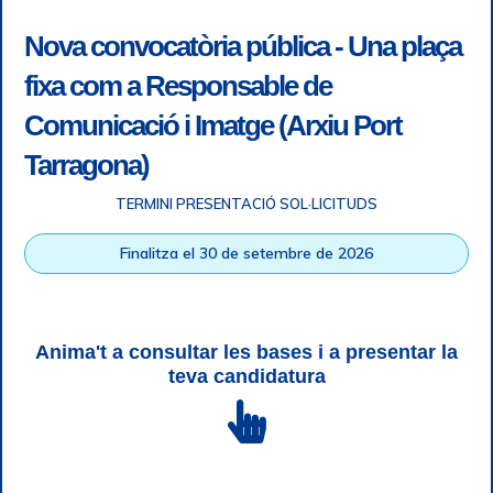
Nova convocatòria pública - Una plaça
fixa com a Responsable de
Comunicació i Imatge (Arxiu Port
Tarragona)
TERMINI PRESENTACIÓ SOL·LICITUDS
Accessibility
|
Legal note
|
+ info RGPD
|
Information of
Finalitza el 30 de setembre de 2026
telephone recordings
|
SGSI
|
Login
Tarragona Port Authority © All rights reserved |
Responsive
Web design
| HTML 5 | CSS 3 | WCAG 2 i WW3C
Anima't a consultar les bases i a presentar la
teva candidatura