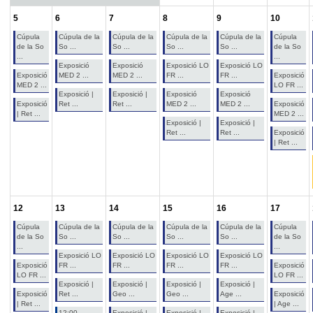
5
6
7
8
9
10
Cúpula
Cúpula de la
Cúpula de la
Cúpula de la
Cúpula de la
Cúpula
de la So
So ...
So ...
So ...
So ...
de la So
...
...
Exposició
Exposició
Exposició LO
Exposició LO
Exposició
MED 2 ...
MED 2 ...
FR ...
FR ...
Exposició
MED 2 ...
LO FR ...
Exposició |
Exposició |
Exposició
Exposició
Exposició
Ret ...
Ret ...
MED 2 ...
MED 2 ...
Exposició
| Ret ...
MED 2 ...
Exposició |
Exposició |
Ret ...
Ret ...
Exposició
| Ret ...
12
13
14
15
16
17
Cúpula
Cúpula de la
Cúpula de la
Cúpula de la
Cúpula de la
Cúpula
de la So
So ...
So ...
So ...
So ...
de la So
...
...
Exposició LO
Exposició LO
Exposició LO
Exposició LO
Exposició
FR ...
FR ...
FR ...
FR ...
Exposició
LO FR ...
LO FR ...
Exposició |
Exposició |
Exposició |
Exposició |
Exposició
Ret ...
Geo ...
Geo ...
Age ...
Exposició
| Ret ...
| Age ...
12:00
Exposició |
Exposició |
Exposició |