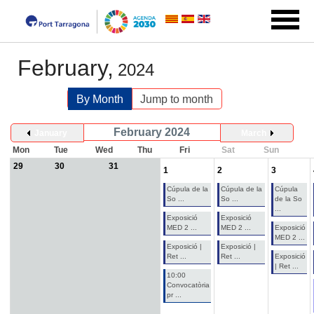
February,
2024
By Month
Jump to month
February 2024
January
March
Mon
Tue
Wed
Thu
Fri
Sat
Sun
29
30
31
1
2
3
Cúpula de la
Cúpula de la
Cúpula
So ...
So ...
de la So
...
Exposició
Exposició
MED 2 ...
MED 2 ...
Exposició
MED 2 ...
Exposició |
Exposició |
Ret ...
Ret ...
Exposició
| Ret ...
10:00
Convocatòria
pr ...