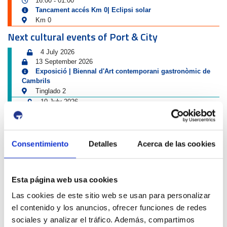
16:00
01:00
-
Tancament accés Km 0| Eclipsi solar
Km 0
Next cultural events of Port & City
4 July 2026
13 September 2026
Exposició | Biennal d'Art contemporani gastronòmic de
Cambrils
Tinglado 2
10 July 2026
23 August 2026
Exposició | Boscos. Cartografies del temps i del gest
Refugi 1
26 June 2026
Consentimiento
Detalles
Acerca de las cookies
11 October 2026
Exposició | El concurs de mestres romescaires en
imatges
Esta página web usa cookies
Museu del Port
25 June 2026
Las cookies de este sitio web se usan para personalizar
23 August 2026
el contenido y los anuncios, ofrecer funciones de redes
Exposició | Històries d'amistat
sociales y analizar el tráfico. Además, compartimos
Refugi 1