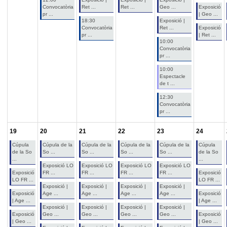
Convocatòria
Ret ...
Ret ...
Geo ...
Exposició
pr ...
| Geo ...
18:30
Exposició |
Convocatòria
Ret ...
Exposició
pr ...
| Ret ...
10:00
Convocatòria
pr ...
10:00
Espectacle
de t ...
12:30
Convocatòria
pr ...
19
20
21
22
23
24
Cúpula
Cúpula de la
Cúpula de la
Cúpula de la
Cúpula de la
Cúpula
de la So
So ...
So ...
So ...
So ...
de la So
...
...
Exposició LO
Exposició LO
Exposició LO
Exposició LO
Exposició
FR ...
FR ...
FR ...
FR ...
Exposició
LO FR ...
LO FR ...
Exposició |
Exposició |
Exposició |
Exposició |
Exposició
Age ...
Age ...
Age ...
Age ...
Exposició
| Age ...
| Age ...
Exposició |
Exposició |
Exposició |
Exposició |
Exposició
Geo ...
Geo ...
Geo ...
Geo ...
Exposició
| Geo ...
| Geo ...