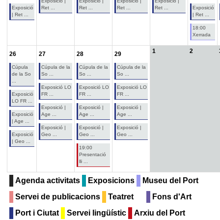
Exposició |
Exposició |
Exposició |
Exposició |
Exposició
Ret ...
Ret ...
Ret ...
Ret ...
Exposició
| Ret ...
| Ret ...
18:00
Xerrada
1
2
26
27
28
29
Cúpula
Cúpula de la
Cúpula de la
Cúpula de la
de la So
So ...
So ...
So ...
...
Exposició LO
Exposició LO
Exposició LO
Exposició
FR ...
FR ...
FR ...
LO FR ...
Exposició |
Exposició |
Exposició |
Exposició
Age ...
Age ...
Age ...
| Age ...
Exposició |
Exposició |
Exposició |
Exposició
Geo ...
Geo ...
Geo ...
| Geo ...
19:00
Presentació
lli ...
Agenda activitats
Exposicions
Museu del Port
Servei de publicacions
Teatret
Fons d'Art
Port i Ciutat
Servei lingüístic
Arxiu del Port