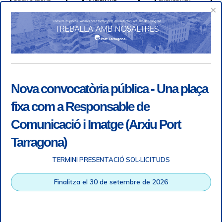
×
Nova convocatòria pública - Una plaça
fixa com a Responsable de
Comunicació i Imatge (Arxiu Port
Tarragona)
TERMINI PRESENTACIÓ SOL·LICITUDS
Accessibility
|
Legal note
|
+ info RGPD
|
Information of
Finalitza el 30 de setembre de 2026
telephone recordings
|
SGSI
|
Login
Tarragona Port Authority © All rights reserved |
Responsive
Web design
| HTML 5 | CSS 3 | WCAG 2 i WW3C