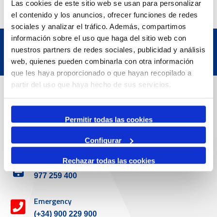
Las cookies de este sitio web se usan para personalizar
el contenido y los anuncios, ofrecer funciones de redes
sociales y analizar el tráfico. Además, compartimos
información sobre el uso que haga del sitio web con
nuestros partners de redes sociales, publicidad y análisis
web, quienes pueden combinarla con otra información
que les haya proporcionado o que hayan recopilado a
partir del uso que haya hecho de sus servicios.
Contact
Permitir todas las cookies
Adreça
Passeig de l'Escullera s/n, 43004 Tarragona
Configurar
Rechazar todas las cookies
Contact number
977 259 400
Emergency
(+34) 900 229 900