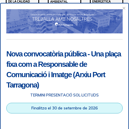
×
Nova convocatòria pública - Una plaça
fixa com a Responsable de
Comunicació i Imatge (Arxiu Port
Tarragona)
TERMINI PRESENTACIÓ SOL·LICITUDS
Accessibility
|
Legal note
|
+ info RGPD
|
Information of
Finalitza el 30 de setembre de 2026
telephone recordings
|
SGSI
|
Login
Tarragona Port Authority © All rights reserved |
Responsive
Web design
| HTML 5 | CSS 3 | WCAG 2 i WW3C