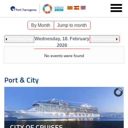
By Month
Jump to month
Wednesday, 18. February
Preceding Day
Following Day
2026
No events were found
Port & City
CITY OF CRUISES