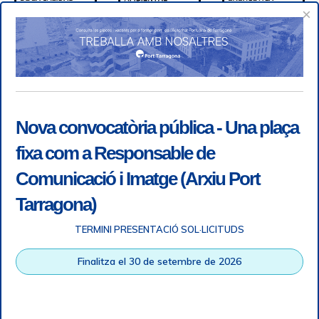
×
Nova convocatòria pública - Una plaça
fixa com a Responsable de
Comunicació i Imatge (Arxiu Port
Tarragona)
TERMINI PRESENTACIÓ SOL·LICITUDS
Accessibility
|
Legal note
|
+ info RGPD
|
Information of
Finalitza el 30 de setembre de 2026
telephone recordings
|
SGSI
|
Login
Tarragona Port Authority © All rights reserved |
Responsive
Web design
| HTML 5 | CSS 3 | WCAG 2 i WW3C