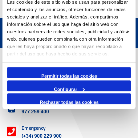
Las cookies de este sitio web se usan para personalizar
el contenido y los anuncios, ofrecer funciones de redes
sociales y analizar el tráfico. Además, compartimos
información sobre el uso que haga del sitio web con
nuestros partners de redes sociales, publicidad y análisis
web, quienes pueden combinarla con otra información
que les haya proporcionado o que hayan recopilado a
partir del uso que haya hecho de sus servicios.
Contact
Permitir todas las cookies
Adreça
Passeig de l'Escullera s/n, 43004 Tarragona
Configurar
Rechazar todas las cookies
Contact number
977 259 400
Emergency
(+34) 900 229 900