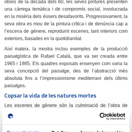
obres de la dècada dels 60, les seves pintures presenten
una càrrega temàtica i de compromís social, involucrada
en la misèria dels éssers desafavorits. Progressivament, la
seva obra es mou de la pintura crítica i de denúncia cap a
l’escena de gènere, reproduint escenes, tant interiors com
exteriors, basades en la quotidianitat.
Així mateix, la mostra inclou exemples de la producció
paisatgística de Rafael Català, que va ser creada entre
1965 i 1985. Els quadres exposats ensenyen com varia la
seva concepció del paisatge, des de l’abstracció més
absoluta fins a l’impressionisme mediterrani dels últims
paisatges.
Copsar la vida de les natures mortes
Les escenes de gènere són la culminació de l’obra de
Català i un dels grans atractius de l’exposició. Malgrat
reproduir detalls d’escenes quotidianes dins de les llars,
els olis de Rafael Català no poden definir-se com a