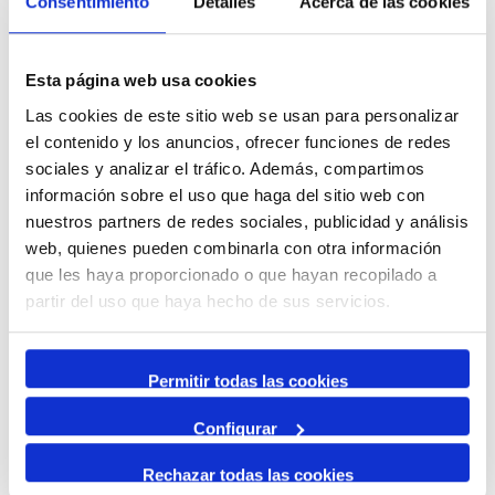
Consentimiento
Detalles
Acerca de las cookies
natures mortes. Les composicions copsen la petjada de la
presència humana gràcies a un joc de la llum que es pot
definir com a místic.
Esta página web usa cookies
“Representar transparències amb pintura a l’oli és el repte
Las cookies de este sitio web se usan para personalizar
més gran i el pare ho feia amb un gran virtuosisme”,
el contenido y los anuncios, ofrecer funciones de redes
assegura Rafael Català fill. Aquesta capacitat per a crear
sociales y analizar el tráfico. Además, compartimos
escenes suggeridores que juguen amb allò que és real, el
información sobre el uso que haga del sitio web con
possible, i la percepció fantàstica, l’improbable, és una de
nuestros partners de redes sociales, publicidad y análisis
les principals característiques de l’obra de Català i el fil
web, quienes pueden combinarla con otra información
conductor de l’exposició.
que les haya proporcionado o que hayan recopilado a
partir del uso que haya hecho de sus servicios.
Permitir todas las cookies
Image Gallery
Configurar
Rechazar todas las cookies