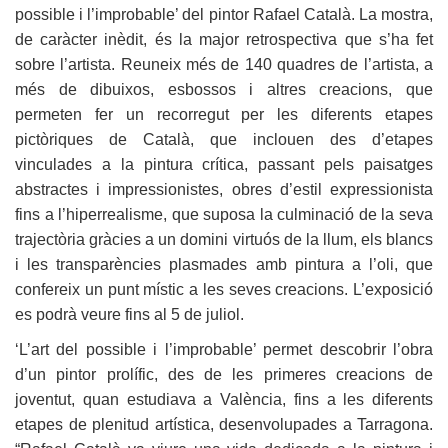
possible i l’improbable’ del pintor Rafael Català. La mostra,
de caràcter inèdit, és la major retrospectiva que s’ha fet
sobre l’artista. Reuneix més de 140 quadres de l’artista, a
més de dibuixos, esbossos i altres creacions, que
permeten fer un recorregut per les diferents etapes
pictòriques de Català, que inclouen des d’etapes
vinculades a la pintura crítica, passant pels paisatges
abstractes i impressionistes, obres d’estil expressionista
fins a l’hiperrealisme, que suposa la culminació de la seva
trajectòria gràcies a un domini virtuós de la llum, els blancs
i les transparències plasmades amb pintura a l’oli, que
confereix un punt místic a les seves creacions. L’exposició
es podrà veure fins al 5 de juliol.
‘L’art del possible i l’improbable’ permet descobrir l’obra
d’un pintor prolífic, des de les primeres creacions de
joventut, quan estudiava a València, fins a les diferents
etapes de plenitud artística, desenvolupades a Tarragona.