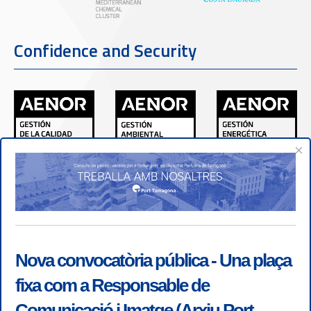
Confidence and Security
×
Nova convocatòria pública - Una plaça
fixa com a Responsable de
Comunicació i Imatge (Arxiu Port