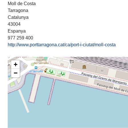
Moll de Costa
Tarragona
Catalunya
43004
Espanya
977 259 400
http://www.porttarragona.cat/ca/port-i-ciutat/moll-costa
+
−