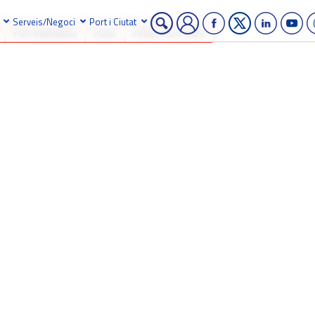
Serveis/Negoci
Port i Ciutat
Per setmana
Avui
Anar a un mes