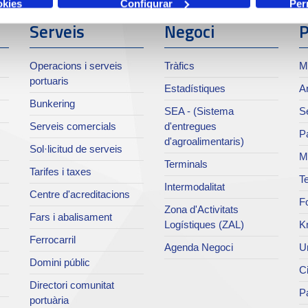
okies
Configurar
Per
Serveis
Negoci
P
Operacions i serveis
Tràfics
M
portuaris
Estadístiques
Ar
Bunkering
SEA - (Sistema
Se
Serveis comercials
d'entregues
Pa
d'agroalimentaris)
Sol·licitud de serveis
M
Terminals
Tarifes i taxes
Te
Intermodalitat
Centre d'acreditacions
Fo
Zona d'Activitats
Fars i abalisament
Logístiques (ZAL)
K
Ferrocarril
Agenda Negoci
Un
Domini públic
Ci
Directori comunitat
Pa
portuària