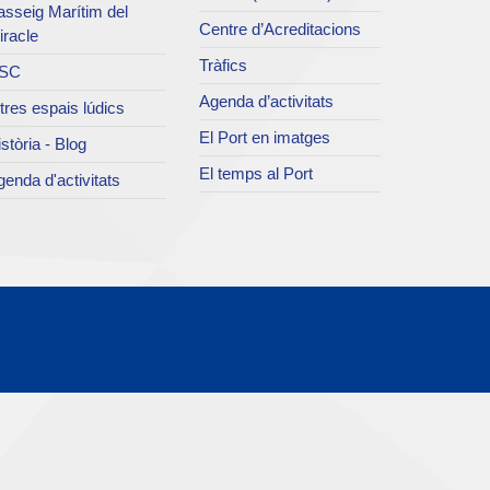
asseig Marítim del
Centre d’Acreditacions
iracle
Tràfics
SC
Agenda d’activitats
tres espais lúdics
El Port en imatges
stòria - Blog
El temps al Port
enda d'activitats