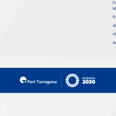
P
M
R
Al
Hi
Ag