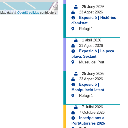
25 Juny 2026
 Map data ©
OpenStreetMap
contributors
23 Agost 2026
Exposició | Històries
d'amistat
Refugi 1
1 abril 2026
31 Agost 2026
Exposició | La peça
blava, Sextant
Museu del Port
25 Juny 2026
23 Agost 2026
Exposició |
Manipulació latent
Refugi 1
7 Juliol 2026
7 Octubre 2026
Inscripcions a
PortAutors/es 2026