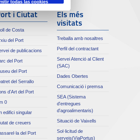
mitir todas las cookies
ort i Ciutat
Els més
visitats
oll de Costa
Treballa amb nosaltres
xiu del Port
Perfil del contractant
rvei de publicacions
Servei Atenció al Client
rc del Port
(SAC)
useu del Port
Dades Obertes
atret del Serrallo
Comunicació i premsa
ns d'Art del Port
SEA (Sistema
m 0
d'entregues
d'agroalimentaris)
 edifici singular
Situació de Vaixells
utat de creuers
Sol·licitud de
ssarel·la del Port
serveis(ViaPortus)