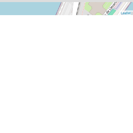
Leaflet
|