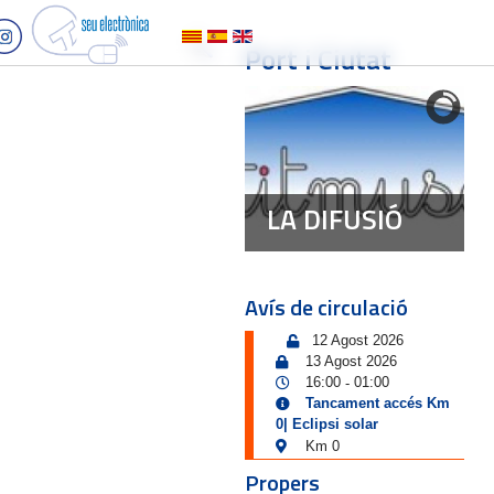
Port i Ciutat
LA DIFUSIÓ
Avís de circulació
12 Agost 2026
13 Agost 2026
16:00
01:00
-
Tancament accés Km
0| Eclipsi solar
Km 0
Propers