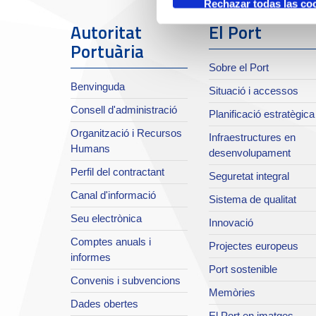
Rechazar todas las co
Autoritat
El Port
Portuària
Sobre el Port
Benvinguda
Situació i accessos
Consell d'administració
Planificació estratègica
Organització i Recursos
Infraestructures en
Humans
desenvolupament
Perfil del contractant
Seguretat integral
Canal d'informació
Sistema de qualitat
Seu electrònica
Innovació
Comptes anuals i
Projectes europeus
informes
Port sostenible
Convenis i subvencions
Memòries
Dades obertes
El Port en imatges