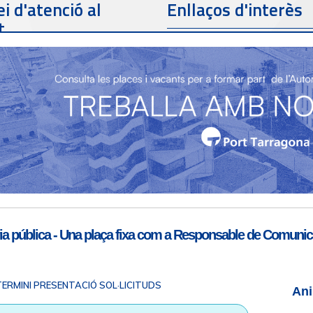
i d'atenció al
Enllaços d'interès
t
Telèfon de contacte
977 259 462
Email de contacte
Partners
sac@porttarragona.cat
Informació SAC
Accès a SAC ( Servei
d'atenció al client )
a pública - Una plaça fixa com a Responsable de Comunicac
TERMINI PRESENTACIÓ SOL·LICITUDS
Ani
 legal
|
Info RGPD
|
Informació de gravació telefònica
|
SGSI
|
L