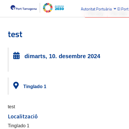
Autoritat Portuària
El Port
Per any
Per mes
test
dimarts, 10. desembre 2024
Tinglado 1
test
Localització
Tinglado 1