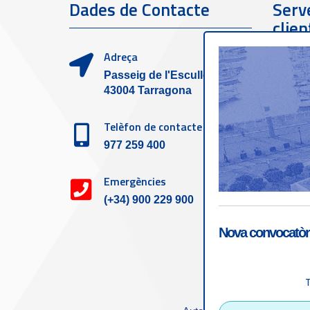
Dades de Contacte
Serve
clien
Adreça
Passeig de l'Escullera s/n,
43004 Tarragona
Telèfon de contacte
977 259 400
Emergències
(+34) 900 229 900
Nova convocatòri
Accessibilitat
|
Nota