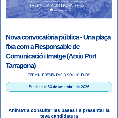
Nova convocatòria pública - Una plaça
fixa com a Responsable de
Comunicació i Imatge (Arxiu Port
Tarragona)
TERMINI PRESENTACIÓ SOL·LICITUDS
Accessibility
|
Legal note
|
+ info RGPD
|
Information of
Finalitza el 30 de setembre de 2026
telephone recordings
|
SGSI
|
Login
Tarragona Port Authority © All rights reserved |
Responsive
Web design
| HTML 5 | CSS 3 | WCAG 2 i WW3C
Anima't a consultar les bases i a presentar la
teva candidatura