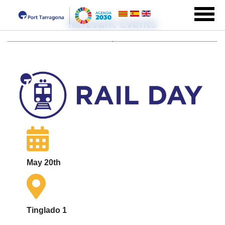
Relevant Events
May 20th
Tinglado 1