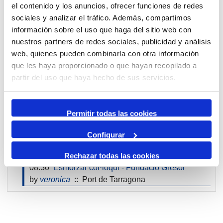
el contenido y los anuncios, ofrecer funciones de redes
By Month
sociales y analizar el tráfico. Además, compartimos
Jump to month
información sobre el uso que haga del sitio web con
nuestros partners de redes sociales, publicidad y análisis
web, quienes pueden combinarla con otra información
Preceding Day
que les haya proporcionado o que hayan recopilado a
Wednesday, 20. May 2026
partir del uso que haya hecho de sus servicios.
Following Day
Permitir todas las cookies
VII Rail Day
by
veronica
:: Multipurpose
Configurar
World Hydrogen 2026 Summit & Exhibition
by
veronica
:: Events
Rechazar todas las cookies
08:30
Esmorzar col·loqui - Fundació Gresol
by
veronica
:: Port de Tarragona