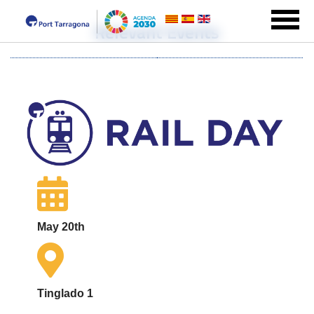
Relevant Events
May 20th
Tinglado 1