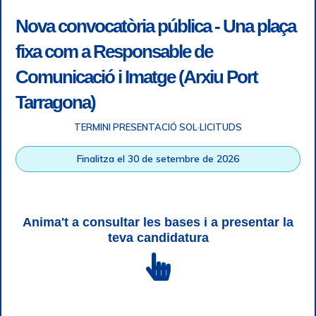
Nova convocatòria pública - Una plaça
fixa com a Responsable de
Comunicació i Imatge (Arxiu Port
Tarragona)
TERMINI PRESENTACIÓ SOL·LICITUDS
Accessibility
|
Legal note
|
+ info RGPD
|
Information of
Finalitza el 30 de setembre de 2026
telephone recordings
|
SGSI
|
Login
Tarragona Port Authority © All rights reserved |
Responsive
Web design
| HTML 5 | CSS 3 | WCAG 2 i WW3C
Anima't a consultar les bases i a presentar la
teva candidatura