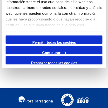
información sobre el uso que haga del sitio web con
By Month
nuestros partners de redes sociales, publicidad y análisis
web, quienes pueden combinarla con otra información
Jump to month
que les haya proporcionado o que hayan recopilado a
partir del uso que haya hecho de sus servicios.
Preceding Day
Tuesday, 10. March 2026
Following Day
Permitir todas las cookies
Configurar
No events were found
Rechazar todas las cookies