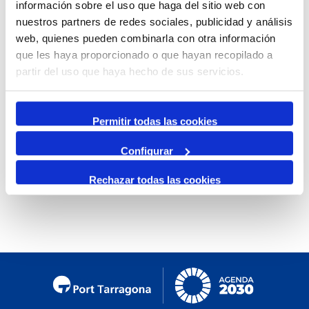
información sobre el uso que haga del sitio web con
By Month
nuestros partners de redes sociales, publicidad y análisis
web, quienes pueden combinarla con otra información
Jump to month
que les haya proporcionado o que hayan recopilado a
partir del uso que haya hecho de sus servicios.
Preceding Day
Wednesday, 04. February 2026
Following Day
Permitir todas las cookies
Configurar
No events were found
Rechazar todas las cookies