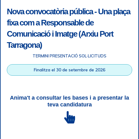
Nova convocatòria pública - Una plaça
fixa com a Responsable de
Comunicació i Imatge (Arxiu Port
Tarragona)
TERMINI PRESENTACIÓ SOL·LICITUDS
Accessibility
|
Legal note
|
+ info RGPD
|
Information of
Finalitza el 30 de setembre de 2026
telephone recordings
|
SGSI
|
Login
Tarragona Port Authority © All rights reserved |
Responsive
Web design
| HTML 5 | CSS 3 | WCAG 2 i WW3C
Anima't a consultar les bases i a presentar la
teva candidatura