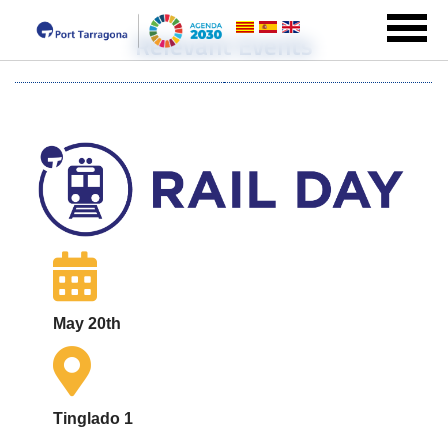
Relevant Events
May 20th
Tinglado 1