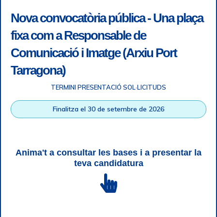
Nova convocatòria pública - Una plaça
fixa com a Responsable de
Comunicació i Imatge (Arxiu Port
Tarragona)
TERMINI PRESENTACIÓ SOL·LICITUDS
Accessibility
|
Legal note
|
+ info RGPD
|
Information of
Finalitza el 30 de setembre de 2026
telephone recordings
|
SGSI
|
Login
Tarragona Port Authority © All rights reserved |
Responsive
Web design
| HTML 5 | CSS 3 | WCAG 2 i WW3C
Anima't a consultar les bases i a presentar la
teva candidatura