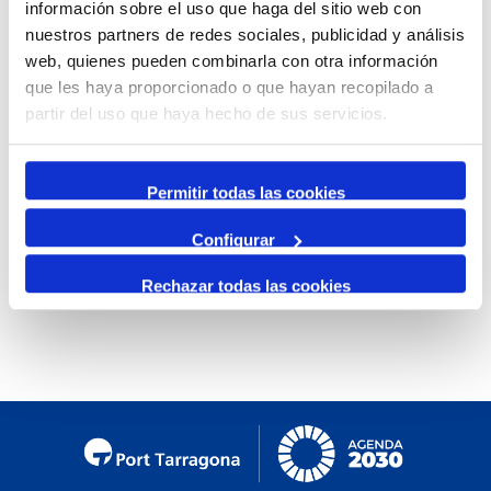
información sobre el uso que haga del sitio web con
By Month
nuestros partners de redes sociales, publicidad y análisis
web, quienes pueden combinarla con otra información
Jump to month
que les haya proporcionado o que hayan recopilado a
partir del uso que haya hecho de sus servicios.
Preceding Day
Friday, 28. March 2025
Following Day
Permitir todas las cookies
Configurar
No events were found
Rechazar todas las cookies