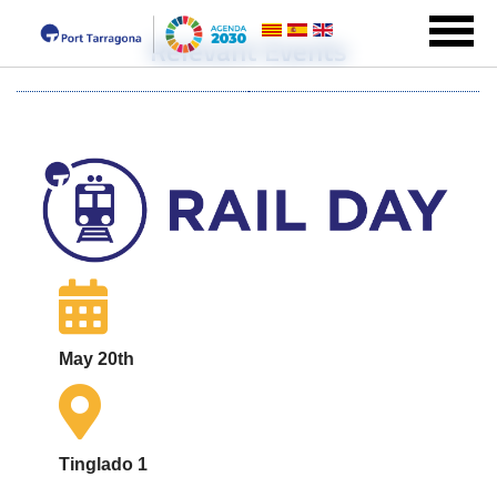
Relevant Events
May 20th
Tinglado 1