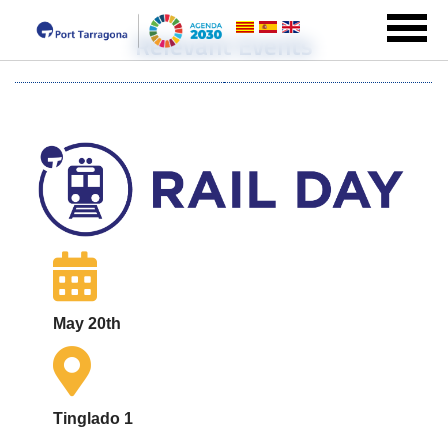
Relevant Events
May 20th
Tinglado 1