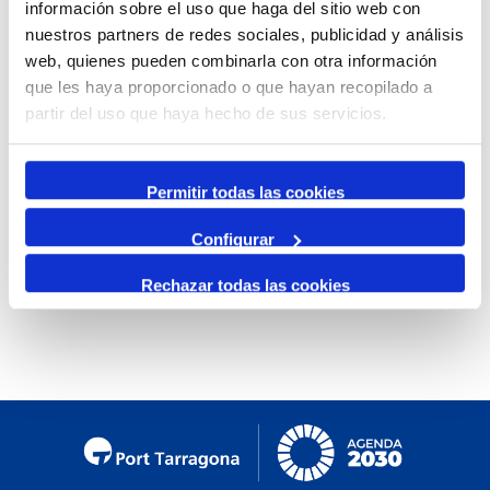
información sobre el uso que haga del sitio web con
By Month
nuestros partners de redes sociales, publicidad y análisis
web, quienes pueden combinarla con otra información
Jump to month
que les haya proporcionado o que hayan recopilado a
partir del uso que haya hecho de sus servicios.
Preceding Day
Saturday, 22. March 2025
Following Day
Permitir todas las cookies
Configurar
No events were found
Rechazar todas las cookies