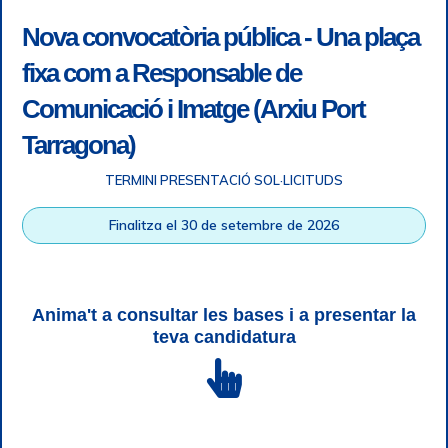
Nova convocatòria pública - Una plaça
fixa com a Responsable de
Comunicació i Imatge (Arxiu Port
Tarragona)
TERMINI PRESENTACIÓ SOL·LICITUDS
Accessibility
|
Legal note
|
+ info RGPD
|
Information of
Finalitza el 30 de setembre de 2026
telephone recordings
|
SGSI
|
Login
Tarragona Port Authority © All rights reserved |
Responsive
Web design
| HTML 5 | CSS 3 | WCAG 2 i WW3C
Anima't a consultar les bases i a presentar la
teva candidatura