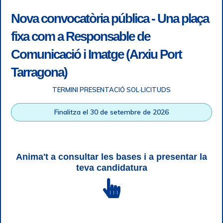
Nova convocatòria pública - Una plaça
fixa com a Responsable de
Comunicació i Imatge (Arxiu Port
Tarragona)
TERMINI PRESENTACIÓ SOL·LICITUDS
Accessibility
|
Legal note
|
+ info RGPD
|
Information of
Finalitza el 30 de setembre de 2026
telephone recordings
|
SGSI
|
Login
Tarragona Port Authority © All rights reserved |
Responsive
Web design
| HTML 5 | CSS 3 | WCAG 2 i WW3C
Anima't a consultar les bases i a presentar la
teva candidatura