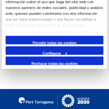
información sobre el uso que haga del sitio web con
By Month
nuestros partners de redes sociales, publicidad y análisis
web, quienes pueden combinarla con otra información
Jump to month
que les haya proporcionado o que hayan recopilado a
partir del uso que haya hecho de sus servicios.
Preceding Day
Saturday, 01. February 2025
Following Day
Permitir todas las cookies
Configurar
No events were found
Rechazar todas las cookies