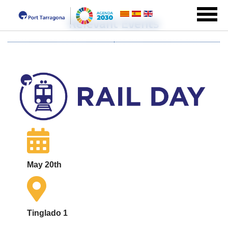
Relevant Events
May 20th
Tinglado 1