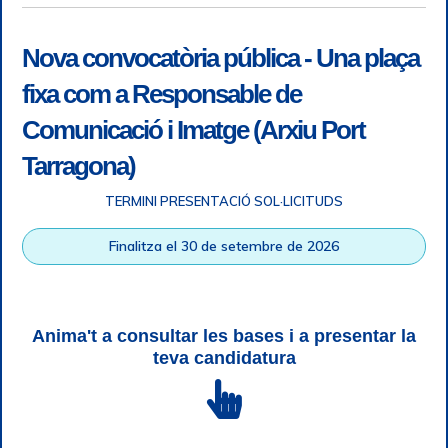
Nova convocatòria pública - Una plaça
fixa com a Responsable de
Comunicació i Imatge (Arxiu Port
Tarragona)
TERMINI PRESENTACIÓ SOL·LICITUDS
Accessibility
|
Legal note
|
+ info RGPD
|
Information of
Finalitza el 30 de setembre de 2026
telephone recordings
|
SGSI
|
Login
Tarragona Port Authority © All rights reserved |
Responsive
Web design
| HTML 5 | CSS 3 | WCAG 2 i WW3C
Anima't a consultar les bases i a presentar la
teva candidatura