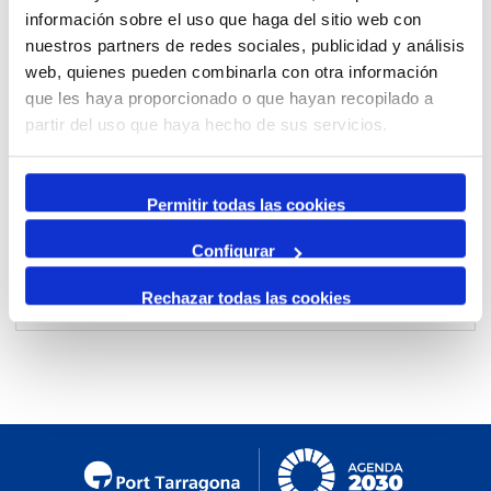
información sobre el uso que haga del sitio web con
By Month
nuestros partners de redes sociales, publicidad y análisis
Jump to month
web, quienes pueden combinarla con otra información
que les haya proporcionado o que hayan recopilado a
Preceding Day
partir del uso que haya hecho de sus servicios.
Wednesday, 10. April 2024
Following Day
Permitir todas las cookies
Configurar
Seatrade Cruise Global
by
veronica
:: Cruise
Rechazar todas las cookies
Logistic Spain
by
veronica
:: Multipurpose