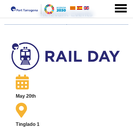
Relevant Events
May 20th
Tinglado 1