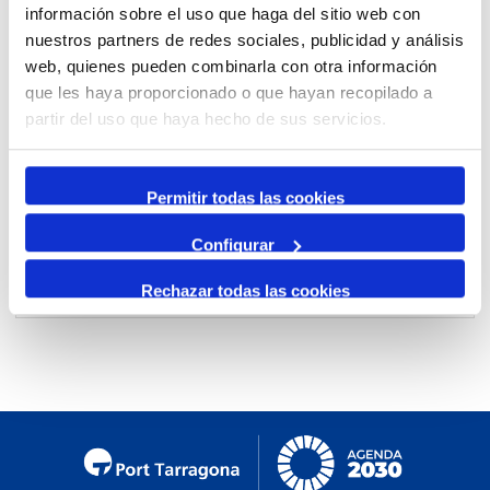
información sobre el uso que haga del sitio web con
By Month
nuestros partners de redes sociales, publicidad y análisis
Jump to month
web, quienes pueden combinarla con otra información
que les haya proporcionado o que hayan recopilado a
partir del uso que haya hecho de sus servicios.
Preceding Day
Thursday, 14. March 2024
Following Day
Permitir todas las cookies
Configurar
Net Zero Ports & Harbours
by
veronica
:: Liquid
Rechazar todas las cookies
bulk