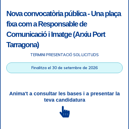
Nova convocatòria pública - Una plaça
fixa com a Responsable de
Comunicació i Imatge (Arxiu Port
Tarragona)
TERMINI PRESENTACIÓ SOL·LICITUDS
Accessibility
|
Legal note
|
+ info RGPD
|
Information of
Finalitza el 30 de setembre de 2026
telephone recordings
|
SGSI
|
Login
Tarragona Port Authority © All rights reserved |
Responsive
Web design
| HTML 5 | CSS 3 | WCAG 2 i WW3C
Anima't a consultar les bases i a presentar la
teva candidatura