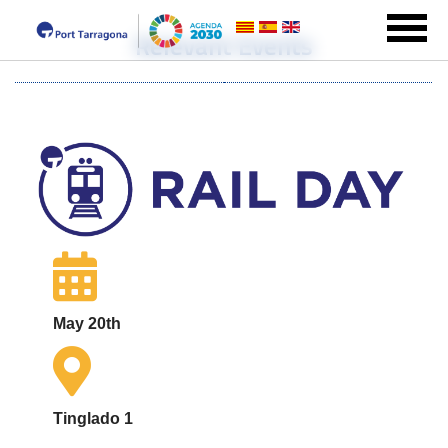
Relevant Events
May 20th
Tinglado 1