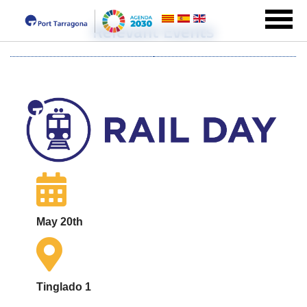
Relevant Events
May 20th
Tinglado 1