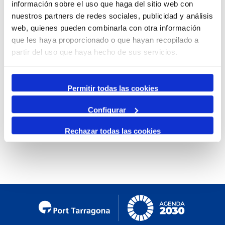
información sobre el uso que haga del sitio web con
By Month
nuestros partners de redes sociales, publicidad y análisis
web, quienes pueden combinarla con otra información
Jump to month
que les haya proporcionado o que hayan recopilado a
partir del uso que haya hecho de sus servicios.
Preceding Day
Wednesday, 31. January 2024
Following Day
Permitir todas las cookies
Configurar
No events were found
Rechazar todas las cookies