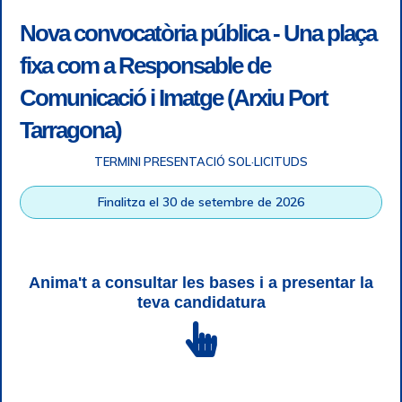
Nova convocatòria pública - Una plaça
fixa com a Responsable de
Comunicació i Imatge (Arxiu Port
Tarragona)
TERMINI PRESENTACIÓ SOL·LICITUDS
Accessibility
|
Legal note
|
+ info RGPD
|
Information of
Finalitza el 30 de setembre de 2026
telephone recordings
|
SGSI
|
Login
Tarragona Port Authority © All rights reserved |
Responsive
Web design
| HTML 5 | CSS 3 | WCAG 2 i WW3C
Anima't a consultar les bases i a presentar la
teva candidatura