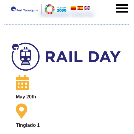
Relevant Events
May 20th
Tinglado 1