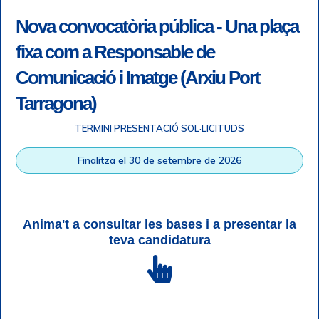
Nova convocatòria pública - Una plaça
fixa com a Responsable de
Comunicació i Imatge (Arxiu Port
Tarragona)
TERMINI PRESENTACIÓ SOL·LICITUDS
Accessibility
|
Legal note
|
+ info RGPD
|
Information of
Finalitza el 30 de setembre de 2026
telephone recordings
|
SGSI
|
Login
Tarragona Port Authority © All rights reserved |
Responsive
Web design
| HTML 5 | CSS 3 | WCAG 2 i WW3C
Anima't a consultar les bases i a presentar la
teva candidatura