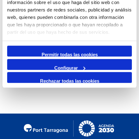
información sobre el uso que haga del sitio web con
By Month
nuestros partners de redes sociales, publicidad y análisis
web, quienes pueden combinarla con otra información
Jump to month
que les haya proporcionado o que hayan recopilado a
partir del uso que haya hecho de sus servicios.
Preceding Day
Friday, 12. January 2024
Following Day
Permitir todas las cookies
Configurar
No events were found
Rechazar todas las cookies