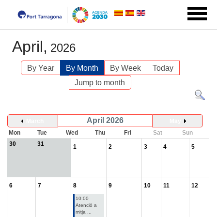
April,
2026
By Year
By Month
By Week
Today
Jump to month
April 2026
March
May
Mon
Tue
Wed
Thu
Fri
Sat
Sun
30
31
1
2
3
4
5
6
7
8
9
10
11
12
10:00
Atenció a
mitja ...