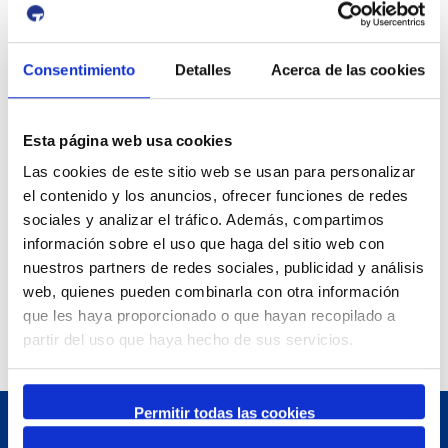
Museu del Port
25 June 2026
23 August 2026
Exposició | Històries d'amistat
Consentimiento
Detalles
Acerca de las cookies
Refugi 1
1 April 2026
31 August 2026
Esta página web usa cookies
Exposició | La peça blava, Sextant
Museu del Port
Las cookies de este sitio web se usan para personalizar
25 June 2026
el contenido y los anuncios, ofrecer funciones de redes
23 August 2026
sociales y analizar el tráfico. Además, compartimos
Exposició | Manipulació latent
Refugi 1
información sobre el uso que haga del sitio web con
7 July 2026
nuestros partners de redes sociales, publicidad y análisis
7 October 2026
web, quienes pueden combinarla con otra información
Inscripcions a PortAutors/es 2026
que les haya proporcionado o que hayan recopilado a
El Teatret
partir del uso que haya hecho de sus servicios.
Permitir todas las cookies