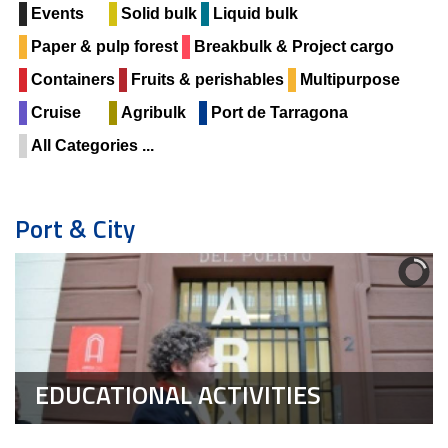
Events
Solid bulk
Liquid bulk
Paper & pulp forest
Breakbulk & Project cargo
Containers
Fruits & perishables
Multipurpose
Cruise
Agribulk
Port de Tarragona
All Categories ...
Port & City
EDUCATIONAL ACTIVITIES