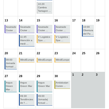
10:20
Cambra
Tarragon ...
13
14
15
16
17
18
19
Seatrade
Seatrade
Seatrade
Seatrade
10:00
Cruise ...
Cruise ...
Cruise ...
Cruise ...
Obertura
del Pa ...
11:45
V Logistics
V Logistics
Atención a
Spa ...
Spa ...
medi ...
20
21
22
23
24
25
26
09:00
WindEurope
WindEurope
WindEurope
Jornada
formati ...
1
2
3
27
28
29
30
Argus
Argus
Argus
Andalusian
Green
Green Mar
Green Mar
Comm ...
Mar ...
...
...
09:30
09:00
Tendències
Jornada|
de f ...
Actual ...