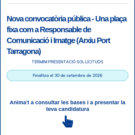
Nova convocatòria pública - Una plaça
fixa com a Responsable de
Comunicació i Imatge (Arxiu Port
Tarragona)
TERMINI PRESENTACIÓ SOL·LICITUDS
Accessibility
|
Legal note
|
+ info RGPD
|
Information of
Finalitza el 30 de setembre de 2026
telephone recordings
|
SGSI
|
Login
Tarragona Port Authority © All rights reserved |
Responsive
Web design
| HTML 5 | CSS 3 | WCAG 2 i WW3C
Anima't a consultar les bases i a presentar la
teva candidatura