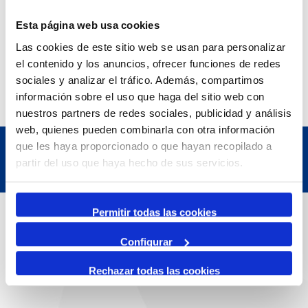
Exposició | Manipulació latent
Refugi 1
Esta página web usa cookies
7 July 2026
Las cookies de este sitio web se usan para personalizar
7 October 2026
el contenido y los anuncios, ofrecer funciones de redes
Inscripcions a PortAutors/es 2026
El Teatret
sociales y analizar el tráfico. Además, compartimos
información sobre el uso que haga del sitio web con
nuestros partners de redes sociales, publicidad y análisis
web, quienes pueden combinarla con otra información
que les haya proporcionado o que hayan recopilado a
partir del uso que haya hecho de sus servicios.
Contact
Permitir todas las cookies
Configurar
Adreça
Rechazar todas las cookies
Passeig de l'Escullera s/n, 43004 Tarragona