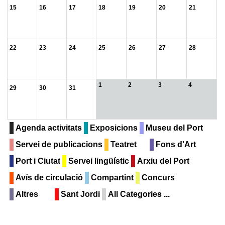
15
16
17
18
19
20
21
22
23
24
25
26
27
28
1
2
3
4
29
30
31
Agenda activitats
Exposicions
Museu del Port
Servei de publicacions
Teatret
Fons d'Art
Port i Ciutat
Servei lingüístic
Arxiu del Port
Avís de circulació
Compartint
Concurs
Altres
Sant Jordi
All Categories ...