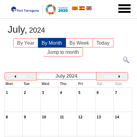
July,
2024
By Year
By Month
By Week
Today
Jump to month
July 2024
June
August
Mon
Tue
Wed
Thu
Fri
Sat
Sun
1
2
3
4
5
6
7
8
9
10
11
12
13
14