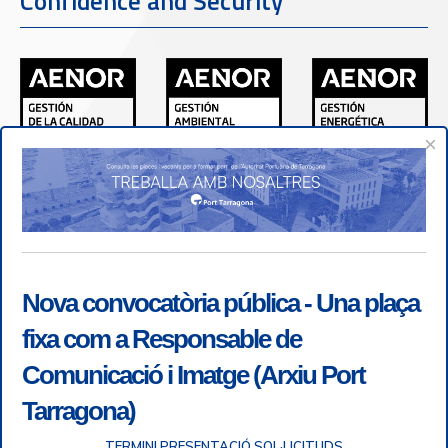
Confidence and Security
×
Nova convocatòria pública - Una plaça
fixa com a Responsable de
Comunicació i Imatge (Arxiu Port
Tarragona)
TERMINI PRESENTACIÓ SOL·LICITUDS